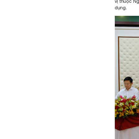
vị thuộc N
dụng.