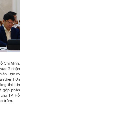
Hồ Chí Minh,
vực 2 nhận
hiến lược rõ
oàn diện hơn
ng thời tin
 sẽ góp phần
c cho TP. Hồ
ao trùm.