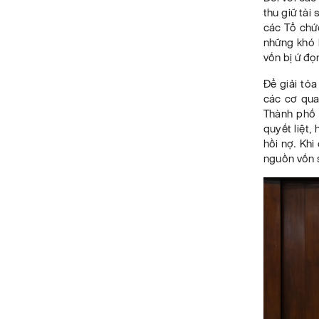
thu giữ tài
các Tổ chức
những khó 
vốn bị ứ đọ
Để giải tỏ
các cơ qua
Thành phố 
quyết liệt,
hồi nợ. Khi
nguồn vốn s