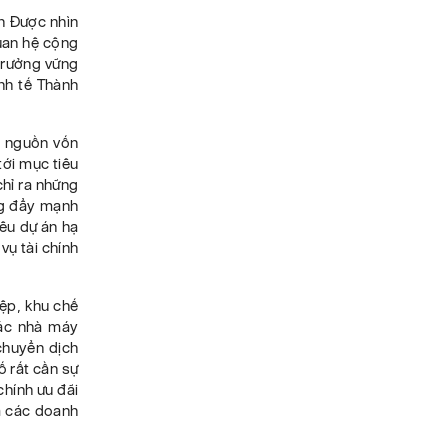
ăn Được nhìn
uan hệ cộng
 trưởng vững
nh tế Thành
ề nguồn vốn
tới mục tiêu
chỉ ra những
ng đẩy mạnh
iêu dự án hạ
vụ tài chính
ệp, khu chế
các nhà máy
chuyển dịch
ố rất cần sự
chính ưu đãi
và các doanh