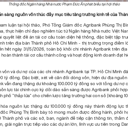
Thống đốc Ngân hàng Nhà nước Phạm Đức Ấn phát biểu tại hội thảo
ẵn sàng nguồn vốn thúc đẩy mục tiêu tăng trưởng kinh tế của Thà
ham luận tại hội thảo, Phó Tổng Giám đốc Agribank Phùng Thị Bì
qua, thực hiện chỉ đạo nghiêm túc từ Ngân hàng Nhà nước Việt Na
ai quyết liệt đề án tái cơ cấu toàn diện hệ thống, đặc biệt tập tr
nh trên địa bàn Thành phố Hồ Chí Minh - thị trường trọng điểm l
ến hết ngày 31/5/2026, toàn bộ khối chi nhánh Agribank trên đị
 hoàn thành tái cơ cấu thành công và hoạt động kinh doanh đạt h
 vốn và dư nợ của các chi nhánh Agribank tại TP. Hồ Chí Minh 
 tỷ đồng. Đặc biệt, xét về cân đối dòng vốn, hiện dư địa nguồn
nk vẫn đang thặng dư khoảng 100.000 tỷ đồng so với tổng dư nợ c
uồn lực tài chính cực kỳ dồi dào sẵn sàng được Agribank phối hợ
 phố “thắp lửa” cho chiến lược tăng trưởng hai con số (khoảng 10
hóa nguồn lực thặng dư 100.000 tỷ đồng này thành động lực t
đốc Phùng Thị Bình bày tỏ mong muốn được đồng hành, phối h
Thành phố và các sở, ban, ngành để tiếp cận thông tin, thẩm đị
n, giải ngân trực tiếp vào các dự án lớn, lĩnh vực ưu tiên trong 