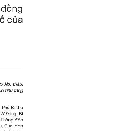
 đồng
số của
c Hội thảo:
c tiêu tăng
 Phó Bí thư
TW Đảng, Bí
 Thống đốc
ụ, Cục, đơn