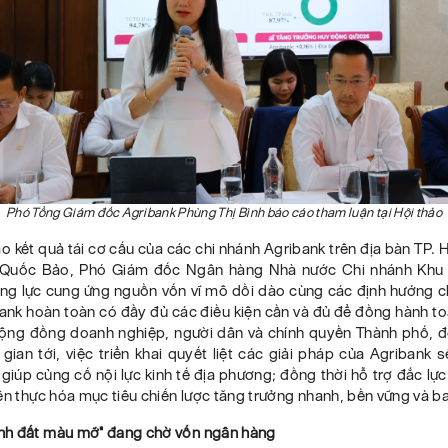
Phó Tổng Giám đốc Agribank Phùng Thị Bình báo cáo tham luận tại Hội thảo
o kết quả tái cơ cấu của các chi nhánh Agribank trên địa bàn TP. 
Quốc Bảo, Phó Giám đốc Ngân hàng Nhà nước Chi nhánh Khu 
ăng lực cung ứng nguồn vốn vĩ mô dồi dào cùng các định hướng c
ank hoàn toàn có đầy đủ các điều kiện cần và đủ để đồng hành t
ộng đồng doanh nghiệp, người dân và chính quyền Thành phố, đồ
 gian tới, việc triển khai quyết liệt các giải pháp của Agribank
giúp củng cố nội lực kinh tế địa phương; đồng thời hỗ trợ đắc lự
ện thực hóa mục tiêu chiến lược tăng trưởng nhanh, bền vững và b
h đất màu mỡ" đang chờ vốn ngân hàng