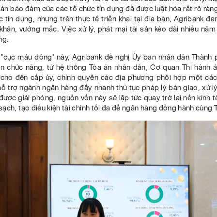
 sản bảo đảm của các tổ chức tín dụng đã được luật hóa rất rõ ràn
 tín dụng, nhưng trên thực tế triển khai tại địa bàn, Agribank đ
khăn, vướng mắc. Việc xử lý, phát mại tài sản kéo dài nhiều năm
ng.
a "cục máu đông" này, Agribank đề nghị Ủy ban nhân dân Thành 
n chức năng, từ hệ thống Tòa án nhân dân, Cơ quan Thi hành 
cho đến cấp ủy, chính quyền các địa phương phối hợp một cá
 hỗ trợ ngành ngân hàng đẩy nhanh thủ tục pháp lý bàn giao, xử lý
 được giải phóng, nguồn vốn này sẽ lập tức quay trở lại nền kinh 
ạch, tạo điều kiện tài chính tối đa để ngân hàng đồng hành cùng