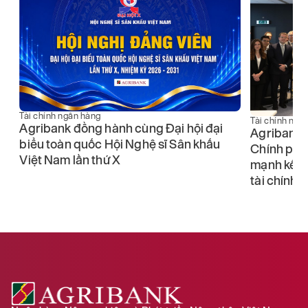
Tài chính ngân hàng
Tài chính ngâ
Agribank đồng hành cùng Đại hội đại
Agribank 
biểu toàn quốc Hội Nghệ sĩ Sân khấu
Chính phủ 
Việt Nam lần thứ X
BF
mạnh kết n
vụ
tài chính