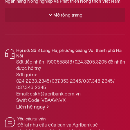
Ngân hàng Nông nghiệp và Phát triển Nông thôn Việt Nam
Mở rộng trang
Hội sở: Số 2 Láng Hạ, phường Giảng Võ, thành phố Hà
Nội
Sđt tiếp nhận:
1900558818/024.3205.3205
để nhận
được hỗ trợ
Sđt gọi ra:
024.2233.2345/037.353.2345/037.348.2345/
037.346.2345
Email:
cskh@agribank.com.vn
Swift Code:
VBAAVNVX
Liên hệ ngay
Yêu cầu tư vấn
Để lại nhu cầu của bạn và Agribank sẽ