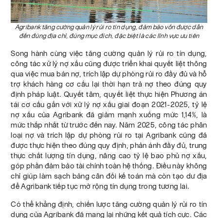
Agribank tăng cường quản lý rủi ro tín dụng, đảm bảo vốn được dẫn
đến đúng địa chỉ, đúng mục đích, đặc biệt là các lĩnh vực ưu tiên
Song hành cùng việc tăng cường quản lý rủi ro tín dụng,
công tác xử lý nợ xấu cũng được triển khai quyết liệt thông
qua việc mua bán nợ, trích lập dự phòng rủi ro đầy đủ và hỗ
trợ khách hàng cơ cấu lại thời hạn trả nợ theo đúng quy
định pháp luật. Quyết tâm, quyết liệt thực hiện Phương án
tái cơ cấu gắn với xử lý nợ xấu giai đoạn 2021-2025, tỷ lệ
nợ xấu của Agribank đã giảm mạnh xuống mức 1,14%, là
mức thấp nhất từ trước đến nay. Năm 2025, công tác phân
loại nợ và trích lập dự phòng rủi ro tại Agribank cũng đã
được thực hiện theo đúng quy định, phản ánh đầy đủ, trung
thực chất lượng tín dụng, nâng cao tỷ lệ bao phủ nợ xấu,
góp phần đảm bảo tài chính toàn hệ thống. Điều này không
chỉ giúp làm sạch bảng cân đối kế toán mà còn tạo dư địa
để Agribank tiếp tục mở rộng tín dụng trong tương lai.
Có thể khẳng định, chiến lược tăng cường quản lý rủi ro tín
dụng của Agribank đã mang lại những kết quả tích cực. Các