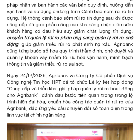
pháp nhân và ban hành các văn bản quy định, hướng dẫn
vận hành và sử dụng chương trình Cảnh báo sớm rủi ro tín
dụng. Hệ thống cảnh báo sớm rủi ro tín dụng sau khi được
nâng cấp đã góp phần nâng cao khả năng nhận diện sớm
khách hàng có dấu hiệu suy giảm chất lượng tín dụng,
chuyển từ quản lý rủi ro phản ứng sang quản lý rủi ro chủ
động
, giúp giảm thiểu rủi ro phát sinh nợ xấu. Agribank
cũng từng bước số hóa quy trình thẩm định, phê duyệt và
quản lý khoản vay nhằm tối ưu hóa vận hành, minh bạch
thông tin và giảm thiểu rủi ro sai sót.
Ngày 24/12/2025, Agribank và Công ty Cổ phần Dịch vụ
Công nghệ Tin học HPT đã tổ chức Lễ ký kết hợp đồng
“Cung cấp và triển khai giải pháp quản lý rủi ro hoạt động
cho Agribank”, đánh dấu bước tiến quan trọng trong lộ
trình hiện đại hóa, chuẩn hóa công tác quản trị rủi ro của
Agribank, đáp ứng yêu cầu chuyển đổi số toàn diện trong
lĩnh vực tài chính ngân hàng.