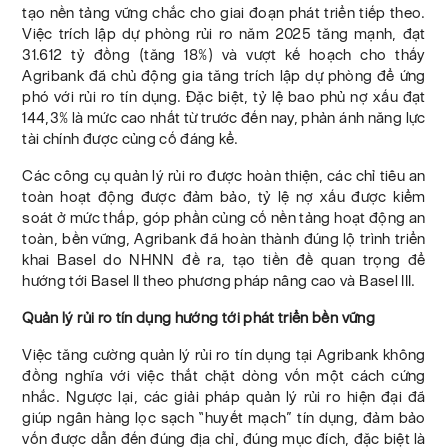
tạo nền tảng vững chắc cho giai đoạn phát triển tiếp theo.
Việc trích lập dự phòng rủi ro năm 2025 tăng mạnh, đạt
31.612 tỷ đồng (tăng 18%) và vượt kế hoạch cho thấy
Agribank đã chủ động gia tăng trích lập dự phòng để ứng
phó với rủi ro tín dụng. Đặc biệt, tỷ lệ bao phủ nợ xấu đạt
144,3% là mức cao nhất từ trước đến nay, phản ánh năng lực
tài chính được củng cố đáng kể.
Các công cụ quản lý rủi ro được hoàn thiện, các chỉ tiêu an
toàn hoạt động được đảm bảo, tỷ lệ nợ xấu được kiểm
soát ở mức thấp, góp phần củng cố nền tảng hoạt động an
toàn, bền vững, Agribank đã hoàn thành đúng lộ trình triển
khai Basel do NHNN đề ra, tạo tiền đề quan trọng để
hướng tới Basel II theo phương pháp nâng cao và Basel III.
Quản lý rủi ro tín dụng hướng tới phát triển bền vững
Việc tăng cường quản lý rủi ro tín dụng tại Agribank không
đồng nghĩa với việc thắt chặt dòng vốn một cách cứng
nhắc. Ngược lại, các giải pháp quản lý rủi ro hiện đại đã
giúp ngân hàng lọc sạch “huyết mạch” tín dụng, đảm bảo
vốn được dẫn đến đúng địa chỉ, đúng mục đích, đặc biệt là