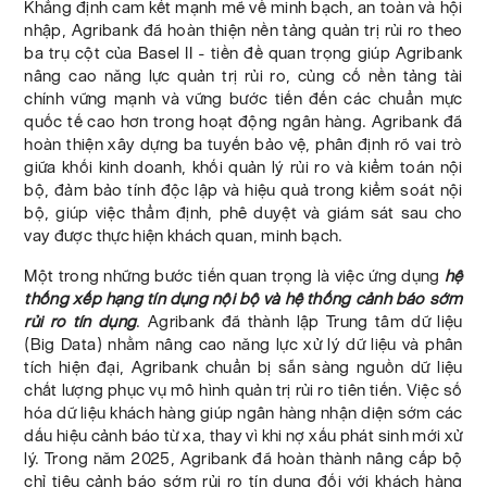
Khẳng định cam kết mạnh mẽ về minh bạch, an toàn và hội
nhập, Agribank đã hoàn thiện nền tảng quản trị rủi ro theo
ba trụ cột của Basel II - tiền đề quan trọng giúp Agribank
nâng cao năng lực quản trị rủi ro, củng cố nền tảng tài
chính vững mạnh và vững bước tiến đến các chuẩn mực
quốc tế cao hơn trong hoạt động ngân hàng. Agribank đã
hoàn thiện xây dựng ba tuyến bảo vệ, phân định rõ vai trò
giữa khối kinh doanh, khối quản lý rủi ro và kiểm toán nội
bộ, đảm bảo tính độc lập và hiệu quả trong kiểm soát nội
bộ, giúp việc thẩm định, phê duyệt và giám sát sau cho
vay được thực hiện khách quan, minh bạch.
Một trong những bước tiến quan trọng là việc ứng dụng
hệ
thống xếp hạng tín dụng nội bộ và hệ thống cảnh báo sớm
rủi ro tín dụng
. Agribank đã thành lập Trung tâm dữ liệu
(Big Data) nhằm nâng cao năng lực xử lý dữ liệu và phân
tích hiện đại, Agribank chuẩn bị sẵn sàng nguồn dữ liệu
chất lượng phục vụ mô hình quản trị rủi ro tiên tiến. Việc số
hóa dữ liệu khách hàng giúp ngân hàng nhận diện sớm các
dấu hiệu cảnh báo từ xa, thay vì khi nợ xấu phát sinh mới xử
lý. Trong năm 2025, Agribank đã hoàn thành nâng cấp bộ
chỉ tiêu cảnh báo sớm rủi ro tín dụng đối với khách hàng