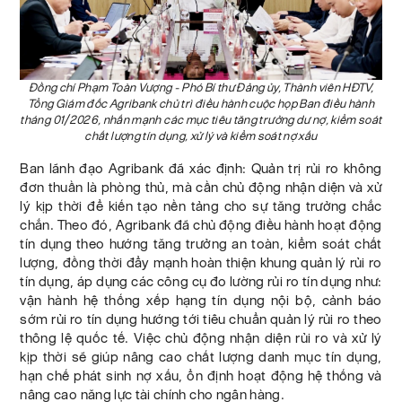
Đồng chí Phạm Toàn Vượng - Phó Bí thư Đảng ủy, Thành viên HĐTV,
Tổng Giám đốc Agribank chủ trì điều hành cuộc họp Ban điều hành
tháng 01/2026, nhấn mạnh các mục tiêu tăng trưởng dư nợ, kiểm soát
chất lượng tín dụng, xử lý và kiểm soát nợ xấu
Ban lãnh đạo Agribank đã xác định: Quản trị rủi ro không
đơn thuần là phòng thủ, mà cần chủ động nhận diện và xử
lý kịp thời để kiến tạo nền tảng cho sự tăng trưởng chắc
chắn. Theo đó, Agribank đã chủ động điều hành hoạt động
tín dụng theo hướng tăng trưởng an toàn, kiểm soát chất
lượng, đồng thời đẩy mạnh hoàn thiện khung quản lý rủi ro
tín dụng, áp dụng các công cụ đo lường rủi ro tín dụng như:
vận hành hệ thống xếp hạng tín dụng nội bộ, cảnh báo
sớm rủi ro tín dụng hướng tới tiêu chuẩn quản lý rủi ro theo
thông lệ quốc tế. Việc chủ động nhận diện rủi ro và xử lý
kịp thời sẽ giúp nâng cao chất lượng danh mục tín dụng,
hạn chế phát sinh nợ xấu, ổn định hoạt động hệ thống và
nâng cao năng lực tài chính cho ngân hàng.