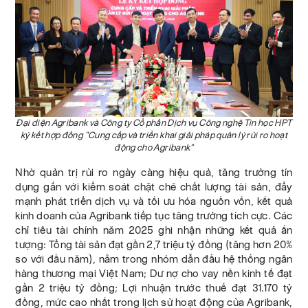
Đại diện Agribank và Công ty Cổ phần Dịch vụ Công nghệ Tin học HPT
ký kết hợp đồng “Cung cấp và triển khai giải pháp quản lý rủi ro hoạt
động cho Agribank”
Nhờ quản trị rủi ro ngày càng hiệu quả, tăng trưởng tín
dụng gắn với kiểm soát chặt chẽ chất lượng tài sản, đẩy
mạnh phát triển dịch vụ và tối ưu hóa nguồn vốn, kết quả
kinh doanh của Agribank tiếp tục tăng trưởng tích cực. Các
chỉ tiêu tài chính năm 2025 ghi nhận những kết quả ấn
tượng: Tổng tài sản đạt gần 2,7 triệu tỷ đồng (tăng hơn 20%
so với đầu năm), nằm trong nhóm dẫn đầu hệ thống ngân
hàng thương mại Việt Nam; Dư nợ cho vay nền kinh tế đạt
gần 2 triệu tỷ đồng; Lợi nhuận trước thuế đạt 31.170 tỷ
đồng, mức cao nhất trong lịch sử hoạt động của Agribank,