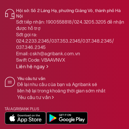
Hội sở: Số 2 Láng Hạ, phường Giảng Võ, thành phố Hà
Nội
Sđt tiếp nhận:
1900558818/024.3205.3205
để nhận
được hỗ trợ
Sđt gọi ra:
024.2233.2345/037.353.2345/037.348.2345/
037.346.2345
Email:
cskh@agribank.com.vn
Swift Code:
VBAAVNVX
Liên hệ ngay
Yêu cầu tư vấn
Để lại nhu cầu của bạn và Agribank sẽ
liên hệ lại trong khoảng thời gian sớm nhất
Yêu cầu tư vấn
TẢI AGRIBANK PLUS