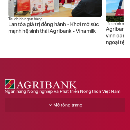
Tài chính ngân hàng
Lan tỏa giá trị đồng hành - Khơi mở sức
Tài chính ngâ
Agribank n
mạnh hệ sinh thái Agribank - Vinamilk
n
vinh danh
ngoại tệ t
Ngân hàng Nông nghiệp và Phát triển Nông thôn Việt Nam
Mở rộng trang