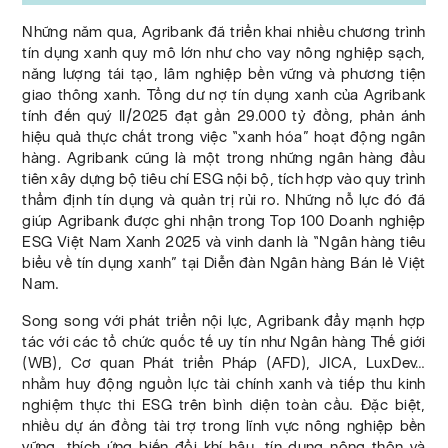
Những năm qua, Agribank đã triển khai nhiều chương trình
tín dụng xanh quy mô lớn như cho vay nông nghiệp sạch,
năng lượng tái tạo, lâm nghiệp bền vững và phương tiện
giao thông xanh. Tổng dư nợ tín dụng xanh của Agribank
tính đến quý II/2025 đạt gần 29.000 tỷ đồng, phản ánh
hiệu quả thực chất trong việc “xanh hóa” hoạt động ngân
hàng. Agribank cũng là một trong những ngân hàng đầu
tiên xây dựng bộ tiêu chí ESG nội bộ, tích hợp vào quy trình
thẩm định tín dụng và quản trị rủi ro. Những nỗ lực đó đã
giúp Agribank được ghi nhận trong Top 100 Doanh nghiệp
ESG Việt Nam Xanh 2025 và vinh danh là “Ngân hàng tiêu
biểu về tín dụng xanh” tại Diễn đàn Ngân hàng Bán lẻ Việt
Nam.
Song song với phát triển nội lực, Agribank đẩy mạnh hợp
tác với các tổ chức quốc tế uy tín như Ngân hàng Thế giới
(WB), Cơ quan Phát triển Pháp (AFD), JICA, LuxDev…
nhằm huy động nguồn lực tài chính xanh và tiếp thu kinh
nghiệm thực thi ESG trên bình diện toàn cầu. Đặc biệt,
nhiều dự án đồng tài trợ trong lĩnh vực nông nghiệp bền
vững, thích ứng biến đổi khí hậu, tín dụng nông thôn và