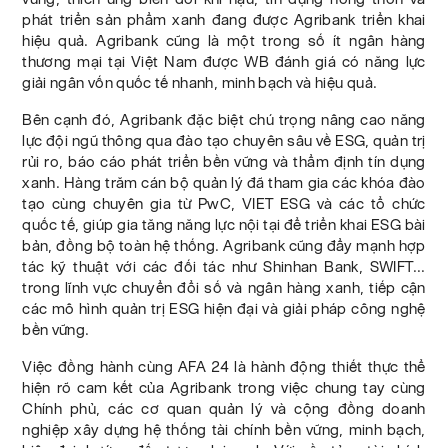
phát triển sản phẩm xanh đang được Agribank triển khai
hiệu quả. Agribank cũng là một trong số ít ngân hàng
thương mại tại Việt Nam được WB đánh giá có năng lực
giải ngân vốn quốc tế nhanh, minh bạch và hiệu quả.
Bên cạnh đó, Agribank đặc biệt chú trọng nâng cao năng
lực đội ngũ thông qua đào tạo chuyên sâu về ESG, quản trị
rủi ro, báo cáo phát triển bền vững và thẩm định tín dụng
xanh. Hàng trăm cán bộ quản lý đã tham gia các khóa đào
tạo cùng chuyên gia từ PwC, VIET ESG và các tổ chức
quốc tế, giúp gia tăng năng lực nội tại để triển khai ESG bài
bản, đồng bộ toàn hệ thống. Agribank cũng đẩy mạnh hợp
tác kỹ thuật với các đối tác như Shinhan Bank, SWIFT...
trong lĩnh vực chuyển đổi số và ngân hàng xanh, tiếp cận
các mô hình quản trị ESG hiện đại và giải pháp công nghệ
bền vững.
Việc đồng hành cùng AFA 24 là hành động thiết thực thể
hiện rõ cam kết của Agribank trong việc chung tay cùng
Chính phủ, các cơ quan quản lý và cộng đồng doanh
nghiệp xây dựng hệ thống tài chính bền vững, minh bạch,