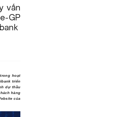
y vấn
ử e-GP
ibank
trong hoạt
ibank triển
ãnh dự thầu
 khách hàng
Website của