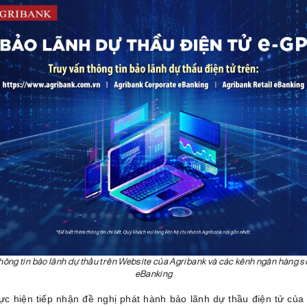
thông tin bảo lãnh dự thầu trên Website của Agribank và các kênh ngân hàng s
eBanking
ực hiện tiếp nhận đề nghị phát hành bảo lãnh dự thầu điện tử củ