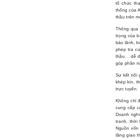
tổ chức th
thống của A
thầu trên m
T
hông qua 
trọng của b
bảo lãnh, b
phép tra c
thầu… dễ dà
góp phần nâ
Sự kết nối 
khép kín, t
trực tuyến.
Không chỉ đ
cung cấp cá
Doanh nghiệ
tranh, thời
Nguồn vốn 
tầng giao t