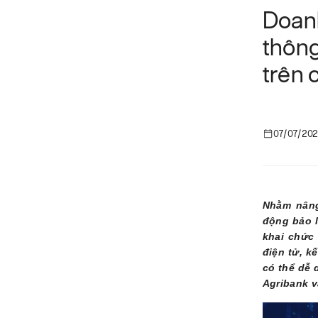
Doan
thông
trên 
07/07/20
Nhằm nâng
động bảo l
khai chức 
điện tử, k
có thể dễ 
Agribank v