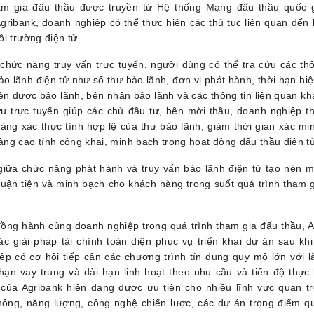
am gia đấu thầu được truyền từ Hệ thống Mạng đấu thầu quốc 
gribank, doanh nghiệp có thể thực hiện các thủ tục liên quan đến
ôi trường điện tử.
chức năng truy vấn trực tuyến, người dùng có thể tra cứu các th
ảo lãnh điện tử như số thư bảo lãnh, đơn vị phát hành, thời hạn hiệu 
ên được bảo lãnh, bên nhận bảo lãnh và các thông tin liên quan kh
ứu trực tuyến giúp các chủ đầu tư, bên mời thầu, doanh nghiệp t
ng xác thực tính hợp lệ của thư bảo lãnh, giảm thời gian xác mi
ng cao tính công khai, minh bạch trong hoạt động đấu thầu điện t
giữa chức năng phát hành và truy vấn bảo lãnh điện tử tạo nên m
huận tiện và minh bạch cho khách hàng trong suốt quá trình tham 
ồng hành cùng doanh nghiệp trong quá trình tham gia đấu thầu, 
c giải pháp tài chính toàn diện phục vụ triển khai dự án sau khi
p có cơ hội tiếp cận các chương trình tín dụng quy mô lớn với l
 hạn vay trung và dài hạn linh hoạt theo nhu cầu và tiến độ thực
của Agribank hiện đang được ưu tiên cho nhiều lĩnh vực quan t
hông, năng lượng, công nghệ chiến lược, các dự án trọng điểm qu