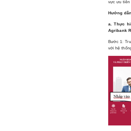
vực ưu tiên
Hướng dẫn 
a. Thực h
Agribank R
Bước 1: Tru
với hệ thốn