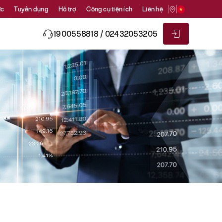
ức
Tuyển dụng
Hỗ trợ
Công cụ tiện ích
Liên hệ
1900558818 / 02432053205