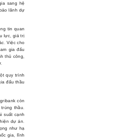
gia sang hệ
 bảo lãnh dự
ông tin quan
lực, giá trị
ác. Việc cho
ham gia đấu
nh thủ công,
ử.
ột quy trình
gia đấu thầu
Agribank còn
 trúng thầu.
ãi suất cạnh
 hiện dự án.
rọng như hạ
ốc gia, lĩnh