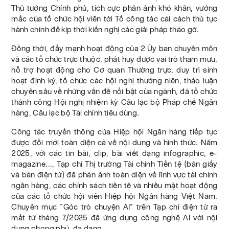
Thủ tướng Chính phủ, tích cực phản ánh khó khăn, vướng
mắc của tổ chức hội viên tới Tổ công tác cải cách thủ tục
hành chính để kịp thời kiến nghị các giải pháp tháo gỡ.
Đồng thời, đẩy mạnh hoạt động của 2 Ủy ban chuyên môn
và các tổ chức trực thuộc, phát huy được vai trò tham mưu,
hỗ trợ hoạt động cho Cơ quan Thường trực, duy trì sinh
hoạt định kỳ, tổ chức các hội nghị thường niên, thảo luận
chuyên sâu về những vấn đề nổi bật của ngành, đã tổ chức
thành công Hội nghị nhiệm kỳ Câu lạc bộ Pháp chế Ngân
hàng, Câu lạc bộ Tài chính tiêu dùng.
Công tác truyền thông của Hiệp hội Ngân hàng tiếp tục
được đổi mới toàn diện cả về nội dung và hình thức. Năm
2025, với các tin bài, clip, bài viết dạng infographic, e-
magazine..., Tạp chí Thị trường Tài chính Tiền tệ (bản giấy
và bản điện tử) đã phản ánh toàn diện về lĩnh vực tài chính
ngân hàng, các chính sách tiền tệ và nhiều mặt hoạt động
của các tổ chức hội viên Hiệp hội Ngân hàng Việt Nam.
Chuyên mục “Góc trò chuyện AI” trên Tạp chí điện tử ra
mắt từ tháng 7/2025 đã ứng dụng công nghệ AI với nội
dung phong phú, đa dạng.