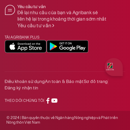
Yêu cầu tư vấn
Để lại nhu cầu của bạn và Agribank sẽ
liên hệ lại trong khoảng thời gian sớm nhất
Yêu cầu tư vấn
TẢI AGRIBANK PLUS
Quý khách 
Điều khoản sử dụng
An toàn & Bảo mật
Sơ đồ trang
Đăng ký nhận tin
THEO DÕI CHÚNG TÔI
© 2024 | Bản quyền thuộc về Ngân hàng Nông nghiệp và Phát triển
Nông thôn Việt Nam