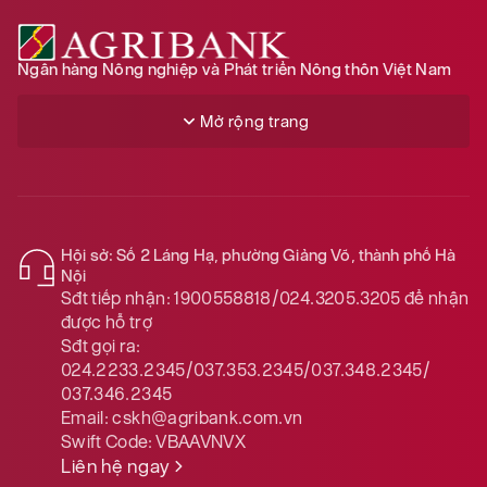
Ngân hàng Nông nghiệp và Phát triển Nông thôn Việt Nam
Mở rộng trang
Hội sở: Số 2 Láng Hạ, phường Giảng Võ, thành phố Hà
Nội
Sđt tiếp nhận:
1900558818/024.3205.3205
để nhận
được hỗ trợ
Sđt gọi ra:
024.2233.2345/037.353.2345/037.348.2345/
037.346.2345
Email:
cskh@agribank.com.vn
Swift Code:
VBAAVNVX
Liên hệ ngay