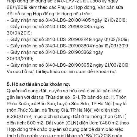
Hợp đồng tín dụng số 3140-LAV-201900808 ký ngày
28/1/2019 kèm theo các Phụ lục Hợp đồng, Văn bản sửa
đổi bổ sung Hợp đồng tín dụng nêu trên:
+ Giấy nhận nợ số 3140-LDS-201801405 ngày 12/10/2018;
+ Giấy nhận nợ số 3140-LDS-201902085 ngày
30/01/2019;
+ Giấy nhận nợ số 3140-LDS-201902249 ngày 01/02/2019;
+ Giấy nhận nợ số 3140-LDS-201903804 ngày 19/03/2019;
+ Giấy nhận nợ số 3140-LDS-201903862 ngày
20/03/2019;
+ Giấy nhận nợ số 3140-LDS-201903952 ngày 21/03/2019.
Và các hồ sơ, tài liệu khác có liên quan đến khoản nợ.
5. Hồ sơ tài sản của khoản nợ:
Quyền sử dụng đất, quyền sở hữu nhà ở và tài sản khác
gắn liền với đất tại Thửa đất số: 5-1, Tờ bản đồ số: 11, Thôn
Phúc Xuân, xã Bắc Sơn, huyện Sóc Sơn, TP Hà Nội (nay là
thôn Phúc Xuân, xã Trung Giã, TP Hà Nội) với diện tích:
8.280,0 m2, mục đích sử dụng: Đất ở tại nông thôn (ONT)
diện tích: 800 m2, Đất vườn (CLN) diện tích: 7.480 m2 theo
Hợp đồng thế chấp quyền sử dụng đất để đảm bảo việc
thực hiện nghĩa vụ của người khác số 188/TC/2018 ngày