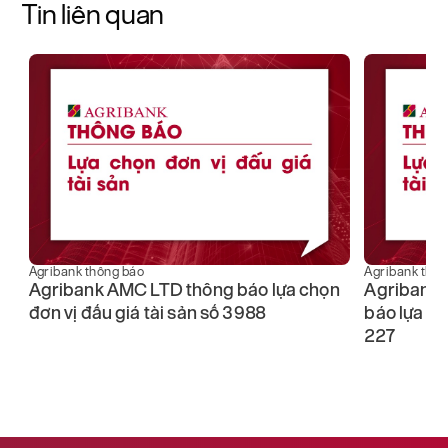
Tin liên quan
Agribank thông báo
Agribank thôn
Agribank AMC LTD thông báo lựa chọn
Agribank 
đơn vị đấu giá tài sản số 3988
báo lựa ch
227
ại