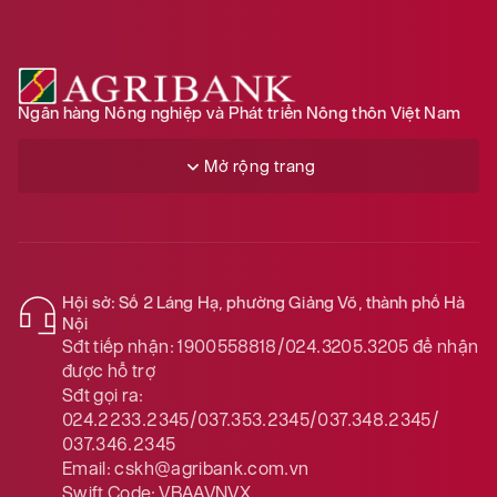
Ngân hàng Nông nghiệp và Phát triển Nông thôn Việt Nam
Mở rộng trang
Hội sở: Số 2 Láng Hạ, phường Giảng Võ, thành phố Hà
Nội
Sđt tiếp nhận:
1900558818/024.3205.3205
để nhận
được hỗ trợ
Sđt gọi ra:
024.2233.2345/037.353.2345/037.348.2345/
037.346.2345
Email:
cskh@agribank.com.vn
Swift Code:
VBAAVNVX