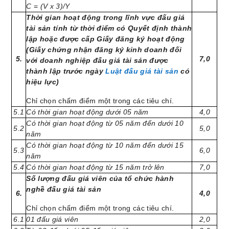
C
=
(V x 3)/Y
Thời gian hoạt động trong lĩnh vực đấu giá
tài sản tính từ thời điểm có Quyết định thành
lập hoặc được cấp Giấy đăng ký hoạt động
(Giấy chứng nhận đăng ký kinh doanh đối
5.
7,0
với doanh nghiệp đấu giá tài sản được
thành lập trước ngày
Luật đấu giá tài sản
có
hiệu lực)
Chỉ chọn chấm điểm một trong các tiêu chí.
5.1
Có thời gian hoạt động dưới 05 năm
4,0
Có thời gian hoạt động từ 05 năm đến dưới 10
5.2
5,0
năm
Có thời gian hoạt động từ 10 năm đến dưới 15
5.3
6,0
năm
5.4
Có thời gian hoạt động từ 15 năm trở lên
7,0
Số lượng đấu giá viên của tổ chức hành
nghề đấu giá tài sản
6.
4,0
Chỉ chọn chấm điểm một trong các tiêu chí.
6.1
01 đấu giá viên
2,0