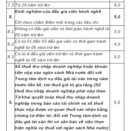
7.3
Từ 10 năm trở lên
4,0
Kinh nghiệm của đấu giá viên hành nghề
8.
5,0
Chỉ chọn chấm điểm một trong các tiêu chí.
Không có đấu giá viên có thời gian hành nghề từ
8.1
3,0
05 năm trở lên
Có từ 01 đến 03 đấu giá viên có thời gian hành
8.2
4,0
nghề từ 05 năm trở lên
Có từ 4 đấu giá viên trở lên có thời gian hành
8.3
5,0
nghề từ 05 năm trở lên
Số thuế thu nhập doanh nghiệp hoặc khoản
tiền nộp vào ngân sách Nhà nước đối với
Trung tâm dịch vụ đấu giá tài sản trong năm
trước liền kề, trừ thuế giá trị gia tăng (Số
thuế thu nhập doanh nghiệp phải nộp theo
Tờ khai quyết toán thuế thu nhập doanh
9.
5,0
nghiệp trong báo cáo tài chính và số thuế
thực nộp được cơ quan thuế xác nhận bằng
chứng từ điện tử;
đối với Trung tâm dịch vụ
đấu giá tài sản thì có văn bản về việc thực
hiện nghĩa vụ thuế với ngân sách Nhà nước)