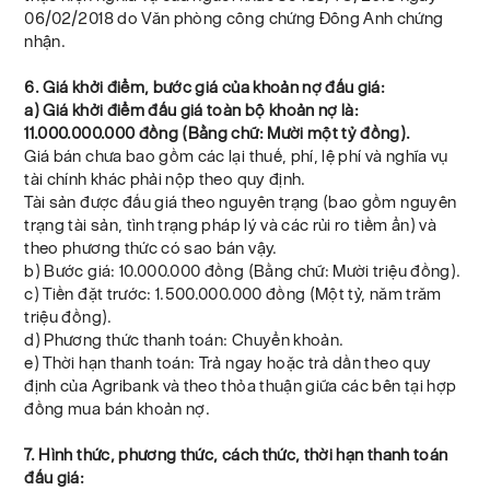
06/02/2018 do Văn phòng công chứng Đông Anh chứng
nhận.
6. Giá khởi điểm, bước giá của khoản nợ đấu giá:
a) Giá khởi điểm đấu giá toàn bộ khoản nợ là:
11.000.000.000 đồng (Bằng chữ: Mười một tỷ đồng).
Giá bán chưa bao gồm các lại thuế, phí, lệ phí và nghĩa vụ
tài chính khác phải nộp theo quy định.
Tài sản được đấu giá theo nguyên trạng (bao gồm nguyên
trạng tài sản, tình trạng pháp lý và các rủi ro tiềm ẩn) và
theo phương thức có sao bán vậy.
b) Bước giá: 10.000.000 đồng (Bằng chữ: Mười triệu đồng).
c) Tiền đặt trước: 1.500.000.000 đồng (Một tỷ, năm trăm
triệu đồng).
d) Phương thức thanh toán: Chuyển khoản.
e) Thời hạn thanh toán: Trả ngay hoặc trả dần theo quy
định của Agribank và theo thỏa thuận giữa các bên tại hợp
đồng mua bán khoản nợ.
7. Hình thức, phương thức, cách thức, thời hạn thanh toán
đấu giá: