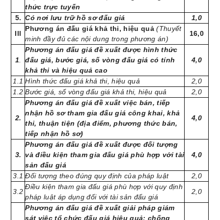
thức trực tuyến
5.
Có nơi lưu trữ hồ sơ đấu giá
1,0
Phương án đấu giá khả thi, hiệu quả
(Thuyết
Ill
16,0
minh đầy đủ các nội dung trong phương án)
Phương án đấu giá đề xuất được hình thức
1
.
đấu giá, bước giá, số vòng đấu giá có tính
4,0
khả thi và hiệu quả cao
1.1
Hình thức đấu giá khả thi, hiệu quả
2,0
1.2
Bước giá, số vòng đấu giá khả thi, hiệu quả
2,0
Phương án đấu giá đề xuất việc bán, tiếp
nhận hồ sơ tham gia đấu giá công khai, khả
2.
4,0
thi, thuận tiện (địa điểm, phương thức bán,
tiếp nhận hồ sơ)
Phương án đấu giá đề xuất được đối tượng
3.
và điều kiện tham gia đấu giá phù hợp với tài
4,0
sản đấu giá
3.1
Đối tượng theo đúng quy định của pháp luật
2,0
Điều kiện tham gia đấu giá phù hợp với quy định
3.2
2,0
pháp luật áp dụng đối với tài sản đấu giá
Phương án đấu giá đề xuất giải pháp giám
sát việc tổ chức đấu giá hiệu quả; chống