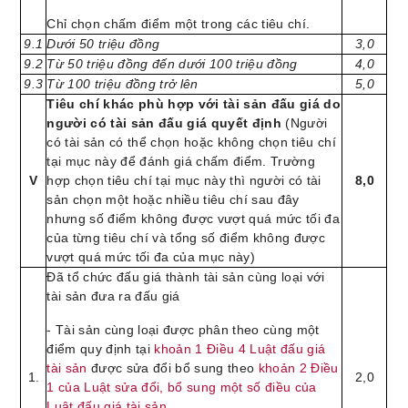
Chỉ chọn chấm điểm một trong các tiêu chí.
9.1
Dưới 50 triệu đồng
3,0
9.2
Từ 50 triệu đồng đến dưới 100 triệu đồng
4,0
9.3
Từ 100 triệu đồng trở lên
5,0
Tiêu chí khác phù hợp với tài sản đấu giá do
người có tài sản đấu giá quyết định
(Người
có tài sản có thể chọn hoặc không chọn tiêu chí
tại mục này để đánh giá chấm điểm. Trường
V
hợp chọn tiêu chí tại mục này thì người có tài
8,0
sản chọn một hoặc nhiều tiêu chí sau đây
nhưng số điểm không được vượt quá mức tối đa
của từng tiêu chí và tổng số điểm không được
vượt quá mức tối đa của mục này)
Đã tổ chức đấu giá thành tài sản cùng loại với
tài sản đưa ra đấu giá
- Tài sản cùng loại được phân theo cùng một
điểm quy định tại
khoản 1 Điều 4 Luật đấu giá
tài sản
được sửa đổi bổ sung theo
khoản 2 Điều
1.
2,0
1 của Luật sửa đổi, bổ sung một số điều của
Luật đấu giá tài sản