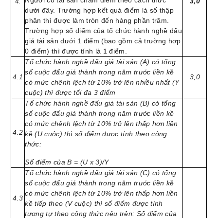
Người có tài sản chấm điểm theo cách thức
4.
3,0
dưới đây. Trường hợp kết quả điểm là số thập
phân thì được làm tròn đến hàng phần trăm.
Trường hợp số điểm của tổ chức hành nghề đấu
giá tài sản dưới 1 điểm (bao gồm cả trường hợp
0 điểm) thì được tính là 1 điểm.
Tổ chức hành nghề đấu giá tài sản (A) có tổng
số cuộc đấu giá thành trong năm trước liền kề
4.1
3,0
có mức chênh lệch từ 10% trở lên nhiều nhất (Y
cuộc) thì được tối đa 3 điểm
Tổ chức hành nghề đấu giá tài sản (B) có tổng
số cuộc đấu giá thành trong năm trước liền kề
có mức chênh lệch từ 10% trở lên thấp hơn liền
4.2
kề (U cuộc) thì số điểm được tính theo công
thức:
Số điểm của B = (U x 3)/Y
Tổ chức hành nghề đấu giá tài sản (C) có tổng
số cuộc đấu giá thành trong năm trước liền kề
có mức chênh lệch từ 10% trở lên thấp hơn liền
4.3
kề tiếp theo (V cuộc) thì số điểm được tính
tương tự theo công thức nêu trên: Số điểm của