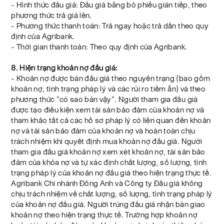
- Hình thức đấu giá: Đấu giá bằng bỏ phiếu gián tiếp, theo
phương thức trả giá lên.
- Phương thức thanh toán: Trả ngay hoặc trả dần theo quy
định của Agribank.
- Thời gian thanh toán: Theo quy định của Agribank.
8. Hiện trạng khoản nợ đấu giá:
- Khoản nợ được bán đấu giá theo nguyên trạng (bao gồm
khoản nợ, tình trạng pháp lý và các rủi ro tiềm ẩn) và theo
phương thức “có sao bán vậy”. Người tham gia đấu giá
được tạo điều kiện xem tài sản bảo đảm của khoản nợ và
tham khảo tất cả các hồ sơ pháp lý có liên quan đến khoản
nợ và tài sản bảo đảm của khoản nợ và hoàn toàn chịu
trách nhiệm khi quyết định mua khoản nợ đấu giá. Người
tham gia đấu giá khoản nợ xem xét khoản nợ, tài sản bảo
đảm của khỏa nợ và tự xác định chất lượng, số lượng, tình
trạng pháp lý của khoản nợ đấu giá theo hiện trạng thực tế.
Agribank Chi nhánh Đông Anh và Công ty Đấu giá không
chịu trách nhiệm về chất lượng, số lượng, tình trạng pháp lý
của khoản nợ đấu giá. Người trúng đấu giá nhận bàn giao
khoản nợ theo hiện trạng thực tế. Trường hợp khoản nợ