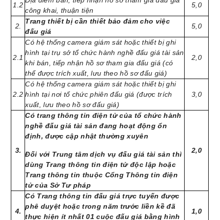
Địa điểm bán, tiếp nhận hồ sơ tham gia đấu giá
1.2
5,0
công khai, thuận tiện
Trang thiết bị cần thiết bảo đảm cho việc
2.
5,0
đấu giá
Có hệ thống camera giám sát hoặc thiết bị ghi
hình tại trụ sở tổ chức hành nghề đấu giá tài sản
2.1
2,0
khi bán, tiếp nhận hồ sơ tham gia đấu giá (có
thể được trích xuất, lưu theo hồ sơ đấu giá)
Có hệ thống camera giám sát hoặc thiết bị ghi
2.2
hình tại nơi tổ chức phiên đấu giá (được trích
3,0
xuất, lưu theo hồ sơ đấu giá)
Có trang thông tin điện tử của tổ chức hành
nghề đấu giá tài sản đang hoạt động ổn
định, được cập nhật thường xuyên
3.
2,0
Đối với Trung tâm dịch vụ đấu giá tài sản thì
dùng Trang thông tin điện tử độc lập hoặc
Trang thông tin thuộc Cổng Thông tin điện
tử của Sở Tư pháp
Có Trang thông tin đấu giá trực tuyến được
phê duyệt hoặc trong năm trước liền kề đã
4.
1,0
thực hiện ít nhất 01 cuộc đấu giá bằng hình