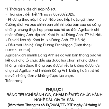
11. Thời gian, địa chỉ nộp hồ sơ.
- Thời gian: đến hết 17h ngày 05/06/2025.
- Phương thức nộp hồ sơ: Nộp trực tiếp hoặc gửi theo
đường dịch vụ bưu chính bản chính hoặc bản sao có công
chứng, chứng thực hợp pháp của hồ sơ đến Agribank chi
nhánh Đông Anh, địa chỉ: Khối 1A, xã Đông Anh, TP Hà Nội.
+ Địa chỉ liên hệ: Khối 1A, xã Đông Anh, TP Hà Nội.
+ Đầu mối liên hệ: Ông Dương Đình Ngọc (Điện thoại:
0988.903.591)
Agribank chi nhánh Đông Anh sẽ có văn bản thông báo về
kết quả cho tổ chức đấu giá được lựa chọn, những đơn vị
không nhận được thông báo được hiểu là không được lựa
chọn và Agribank chi nhánh Đông Anh không hoàn trả hồ
sơ với những đơn vị không được lựa chọn.
Trân trọng!
PHỤ LỤC I
BẢNG TIÊU CHÍ ĐÁNH GIÁ, CHẤM ĐIỂM TỔ CHỨC HÀNH
NGHỀ ĐẤU GIÁ TÀI SẢN
(kèm theo Thông tư số 19/2024/TT-BTP ngày 31 tháng 12