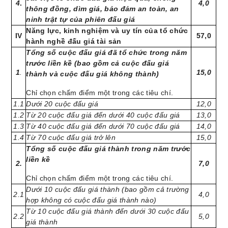
4
.
4,0
thông đồng, dìm giá, bảo đảm an toàn, an
ninh trật tự của phiên đấu giá
Năng lực, kinh nghiệm và uy tín của tổ chức
IV
57,0
hành nghề đấu giá tài sản
Tổng số cuộc đấu giá đã tổ chức trong năm
trước liền kề (bao gồm cả cuộc đấu giá
1
.
15,0
thành và cuộc đấu giá không thành)
Chỉ chọn chấm điểm một trong các tiêu chí.
1.1
Dưới 20 cuộc đấu giá
12,0
1.2
Từ 20 cuộc đấu giá đến dưới 40 cuộc đấu giá
13,0
1.3
Từ 40 cuộc đấu giá đến dưới 70 cuộc đấu giá
14,0
1.4
Từ 70 cuộc đấu giá trở lên
15,0
Tổng số cuộc đấu giá thành trong năm trước
liền kề
2.
7,0
Chỉ chọn chấm điểm một trong các tiêu chí.
Dưới 10 cuộc đấu giá thành (bao gồm cả trường
2.1
4,0
hợp không có cuộc đấu giá thành nào)
Từ 10 cuộc đấu giá thành đến dưới 30 cuộc đấu
2.2
5,0
giá thành