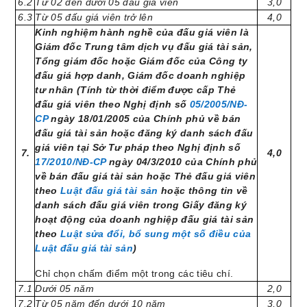
6.2
Từ 02 đến dưới 05 đấu giá viên
3,0
6.3
Từ 05 đấu giá viên trở lên
4,0
Kinh nghiệm hành nghề của đấu giá viên là
Giám đốc Trung tâm dịch vụ đấu giá tài sản,
Tổng giám đốc hoặc Giám đốc của Công ty
đấu giá hợp danh, Giám đốc doanh nghiệp
tư nhân (Tính từ thời điểm được cấp Thẻ
đấu giá viên theo Nghị định số
05/2005/NĐ-
CP
ngày 18/01/2005 của Chính phủ về bán
đấu giá tài sản hoặc đăng ký danh sách đấu
giá viên tại Sở Tư pháp theo Nghị định số
7.
4,0
17/2010/NĐ-CP
ngày 04/3/2010 của Chính phủ
về bán đấu giá tài sản hoặc Thẻ đấu giá viên
theo
Luật đấu giá tài sản
hoặc thông tin về
danh sách đấu giá viên trong Giấy đăng ký
hoạt động của doanh nghiệp đấu giá tài sản
theo
Luật sửa đổi, bổ sung một số điều của
Luật đấu giá tài sản
)
Chỉ chọn chấm điểm một trong các tiêu chí.
7.1
Dưới 05 năm
2,0
7.2
Từ 05 năm đến dưới 10 năm
3,0