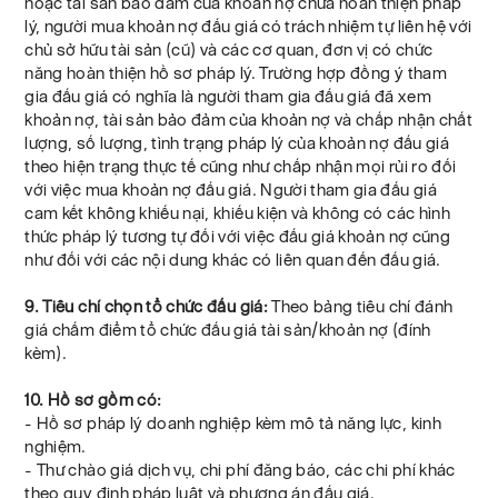
hoặc tài sản bảo đảm của khoản nợ chưa hoàn thiện pháp
lý, người mua khoản nợ đấu giá có trách nhiệm tự liên hệ với
chủ sở hữu tài sản (cũ) và các cơ quan, đơn vị có chức
năng hoàn thiện hồ sơ pháp lý. Trường hợp đồng ý tham
gia đấu giá có nghĩa là người tham gia đấu giá đã xem
khoản nợ, tài sản bảo đảm của khoản nợ và chấp nhận chất
lượng, số lượng, tình trạng pháp lý của khoản nợ đấu giá
theo hiện trạng thực tế cũng như chấp nhận mọi rủi ro đối
với việc mua khoản nợ đấu giá. Người tham gia đấu giá
cam kết không khiếu nại, khiếu kiện và không có các hình
thức pháp lý tương tự đối với việc đấu giá khoản nợ cũng
như đối với các nội dung khác có liên quan đến đấu giá.
9. Tiêu chí chọn tổ chức đấu giá:
Theo bảng tiêu chí đánh
giá chấm điểm tổ chức đấu giá tài sản/khoản nợ (đính
kèm).
10. Hồ sơ gồm có:
- Hồ sơ pháp lý doanh nghiệp kèm mô tả năng lực, kinh
nghiệm.
- Thư chào giá dịch vụ, chi phí đăng báo, các chi phí khác
theo quy định pháp luật và phương án đấu giá.