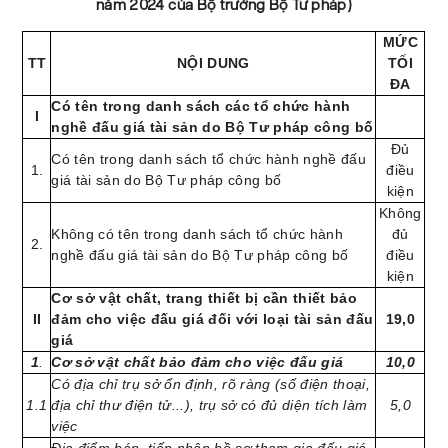
năm 2024 của Bộ trưởng Bộ Tư pháp)
MỨC
TT
NỘI DUNG
TỐI
ĐA
Có tên trong danh sách các tổ chức hành
I
nghề đấu giá tài sản do Bộ Tư pháp công bố
Đủ
Có tên trong danh sách tổ chức hành nghề đấu
1.
điều
giá tài sản do Bộ Tư pháp công bố
kiện
Không
Không có tên trong danh sách tổ chức hành
đủ
2.
nghề đấu giá tài sản do Bộ Tư pháp công bố
điều
kiện
Cơ sở vật chất, trang thiết bị cần thiết bảo
II
đảm cho việc đấu giá đối với loại tài sản đấu
19,0
giá
1
.
Cơ sở vật chất bảo đảm cho việc đấu giá
10,0
Có địa chỉ trụ sở ổn định, rõ ràng (số điện thoại,
1.1
địa chỉ thư điện tử...), trụ sở có đủ diện tích làm
5,0
việc