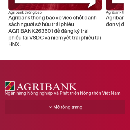
Agribank thông báo
Agribank thô
o
Agribank thông báo về việc chốt danh
Agribank 
sách người sở hữu trái phiếu
đơn vị đấu
AGRIBANK263601 để đăng ký trái
phiếu tại VSDC và niêm yết trái phiếu tại
HNX.
Ngân hàng Nông nghiệp và Phát triển Nông thôn Việt Nam
Mở rộng trang