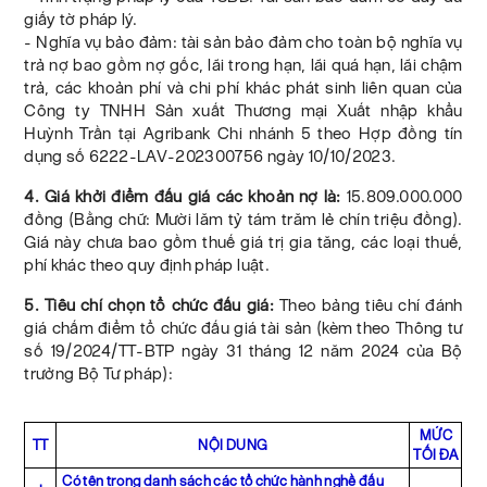
giấy tờ pháp lý.
- Nghĩa vụ bảo đảm: tài sản bảo đảm cho toàn bộ nghĩa vụ
trả nợ bao gồm nợ gốc, lãi trong hạn, lãi quá hạn, lãi chậm
trả, các khoản phí và chi phí khác phát sinh liên quan của
Công ty TNHH Sản xuất Thương mại Xuất nhập khẩu
Huỳnh Trần tại Agribank Chi nhánh 5 theo Hợp đồng tín
dụng số 6222-LAV-202300756 ngày 10/10/2023.
4. Giá khởi điểm đấu giá các khoản nợ là:
15.809.000.000
đồng (Bằng chữ: Mười lăm tỷ tám trăm lẻ chín triệu đồng).
Giá này chưa bao gồm thuế giá trị gia tăng, các loại thuế,
phí khác theo quy định pháp luật.
5. Tiêu chí chọn tổ chức đấu giá:
Theo bảng tiêu chí đánh
giá chấm điểm tổ chức đấu giá tài sản (kèm theo Thông tư
số 19/2024/TT-BTP ngày 31 tháng 12 năm 2024 của Bộ
trưởng Bộ Tư pháp):
MỨC
TT
NỘI DUNG
TỐI ĐA
Có tên trong danh sách các tổ chức hành nghề đấu