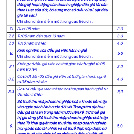
đăng ký hoạt động của doanh nghiệp đấu giá tài sản
theo
Luật sửa đổi, bổ sung một số điều của Luật đấu
giá tài sản
)
Chỉ chọn chấm điểm một trong các tiêu chí.
7.1
Dưới 05 năm
2,0
7.2
Từ 05 năm đến dưới 10 năm
3,0
7.3
Từ 10 năm trở lên
4,0
Kinh nghiệm của đấu giá viên hành nghề
8.
5,0
Chỉ chọn chấm điểm một trong các tiêu chí.
Không có đấu giá viên có thời gian hành nghề từ 05
8.1
3,0
năm trở lên
Có từ 01 đến 03 đấu giá viên có thời gian hành nghề
8.2
4,0
từ 05 năm trở lên
Có từ 4 đấu giá viên trở lên có thời gian hành nghề từ
8.3
5,0
05 năm trở lên
Số thuế thu nhập doanh nghiệp hoặc khoản tiền nộp
vào ngân sách Nhà nước đối với Trung tâm dịch vụ
đấu giá tài sản trong năm trước liền kề, trừ thuế giá
trị gia tăng (Số thuế thu nhập doanh nghiệp phải nộp
theo Tờ khai quyết toán thuế thu nhập doanh nghiệp
9.
5,0
trong báo cáo tài chính và số thuế thực nộp được cơ
quan thuế xác nhận bằng chứng từ điện tử;
đối với