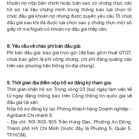
khoản nợ nộp bản chính hoặc bản sao có chứng thực các
hồ sơ, tài liệu chứng minh trong thông báo lựa chọn tổ
chức đấu giá khoản nợ nhưng được quyền yêu cầu Tổ chức
đấu giá sau khi đã được lựa chọn sao y chứng thực một số
giấy tờ mà Người có khoản nợ đấu giá thầy cần.
8. Yêu cầu về chào phí bán đấu giá:
Phí bán đấu giá: báo giá trọn gói (đã bao gồm thuế GTGT,
chưa bao gồm lệ phí công chứng, chi phí đăng quảng cáo
trên các phương tiện thông tin đại chúng).
9. Thời gian địa điểm nộp hồ sơ đăng ký tham gia:
Thời gian nhận hồ sơ: Trong vòng 03 (ba) ngày làm việc kể
từ ngày đăng thông báo trên Cổng thông tin quốc gia về
đấu giá tài sản.
Nộp hồ sơ đăng ký tại: Phòng Khách hàng Doanh nghiệp -
Agribank Chi nhánh 5
- Địa chỉ: 1101-1103-1105 Trần Hưng Đạo, Phường An Đông,
Thành phố Hồ Chí Minh (trước đây là Phường 5, Quận 5,
TP.HCM).