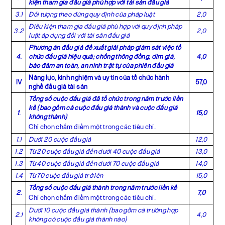
kiện tham gia đấu giá phù hợp với tài sản đấu giá
3.1
Đối tượng theo đúng quy định của pháp luật
2,0
Điều kiện tham gia đấu giá phù hợp với quy định pháp
3.2
2,0
luật áp dụng đối với tài sản đấu giá
Phương án đấu giá đề xuất giải pháp giám sát việc tổ
4
.
chức đấu giá hiệu quả; chống thông đồng, dìm giá,
4,0
bảo đảm an toàn, an ninh trật tự của phiên đấu giá
Năng lực, kinh nghiệm và uy tín của tổ chức hành
IV
57,0
nghề đấu giá tài sản
Tổng số cuộc đấu giá đã tổ chức trong năm trước liền
kề (bao gồm cả cuộc đấu giá thành và cuộc đấu giá
1
.
15,0
không thành)
Chỉ chọn chấm điểm một trong các tiêu chí.
1.1
Dưới 20 cuộc đấu giá
12,0
1.2
Từ 20 cuộc đấu giá đến dưới 40 cuộc đấu giá
13,0
1.3
Từ 40 cuộc đấu giá đến dưới 70 cuộc đấu giá
14,0
1.4
Từ 70 cuộc đấu giá trở lên
15,0
Tổng số cuộc đấu giá thành trong năm trước liền kề
2.
7,0
Chỉ chọn chấm điểm một trong các tiêu chí.
Dưới 10 cuộc đấu giá thành (bao gồm cả trường hợp
2.1
4,0
không có cuộc đấu giá thành nào)