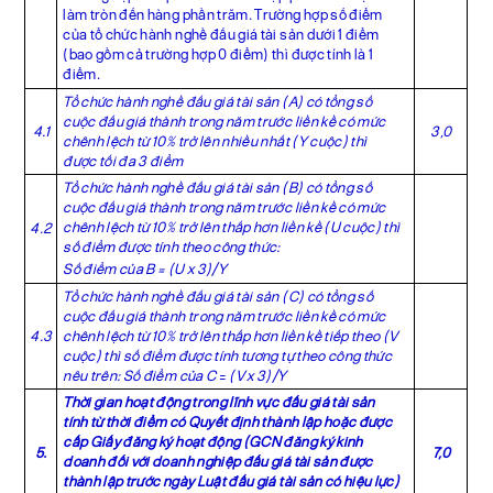
làm tròn đến hàng phần trăm. Trường hợp số điểm
của tổ chức hành nghề đấu giá tài sản dưới 1 điểm
(bao gồm cả trường hợp 0 điểm) thì được tính là 1
điểm.
Tổ chức hành nghề đấu giá tài sản (A) có tổng số
cuộc đấu giá thành trong năm trước liền kề có mức
4.1
3,0
chênh lệch từ 10% trở lên nhiều nhất (Y cuộc) thì
được tối đa 3 điểm
Tổ chức hành nghề đấu giá tài sản (B) có tổng số
cuộc đấu giá thành trong năm trước liền kề có mức
chênh lệch từ 10% trở lên thấp hơn liền kề (U cuộc) thì
4.2
số điểm được tính theo công thức:
Số điểm của B = (U x 3)/Y
Tổ chức hành nghề đấu giá tài sản (C) có tổng số
cuộc đấu giá thành trong năm trước liền kề có mức
4.3
chênh lệch từ 10% trở lên thấp hơn liền kề tiếp theo (V
cuộc) thì số điểm được tính tương tự theo công thức
nêu trên: Số điểm của C
=
(V x 3)/Y
Thời gian hoạt động trong lĩnh vực đấu giá tài sản
tính từ thời điểm có Quyết định thành lập hoặc được
cấp Giấy đăng ký hoạt động (GCN đăng ký kinh
5.
7,0
doanh đối với doanh nghiệp đấu giá tài sản được
thành lập trước ngày
Luật đấu giá tài sản
có hiệu lực)