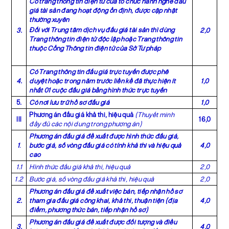
Có trang thông tin điện tử của tổ chức hành nghề đấu
giá tài sản đang hoạt động ổn định, được cập nhật
thường xuyên
Đối với Trung tâm dịch vụ đấu giá tài sản thì dùng
3.
2,0
Trang thông tin điện tử độc lập hoặc Trang thông tin
thuộc Cổng Thông tin điện tử của Sở Tư pháp
Có Trang thông tin đấu giá trực tuyến được phê
4.
duyệt hoặc trong năm trước liền kề đã thực hiện ít
1,0
nhất 01 cuộc đấu giá bằng hình thức trực tuyến
5.
Có nơi lưu trữ hồ sơ đấu giá
1,0
Phương án đấu giá khả thi, hiệu quả
(Thuyết minh
Ill
16,0
đầy đủ các nội dung trong phương án)
Phương án đấu giá đề xuất được hình thức đấu giá,
1
.
bước giá, số vòng đấu giá có tính khả thi và hiệu quả
4,0
cao
1.1
Hình thức đấu giá khả thi, hiệu quả
2,0
1.2
Bước giá, số vòng đấu giá khả thi, hiệu quả
2,0
Phương án đấu giá đề xuất việc bán, tiếp nhận hồ sơ
2.
tham gia đấu giá công khai, khả thi, thuận tiện (địa
4,0
điểm, phương thức bán, tiếp nhận hồ sơ)
Phương án đấu giá đề xuất được đối tượng và điều
3.
4,0