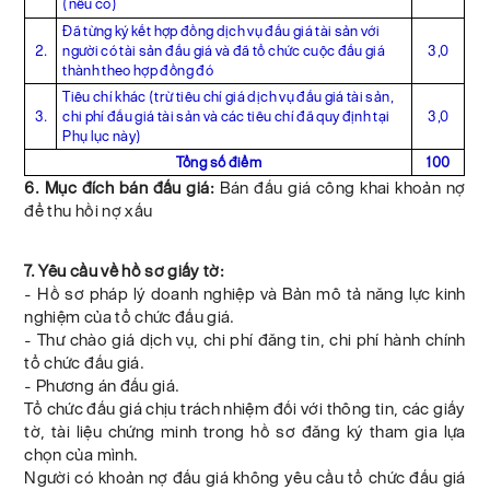
(nếu có)
Đã từng ký kết hợp đồng dịch vụ đấu giá tài sản với
2.
người có tài sản đấu giá và đã tổ chức cuộc đấu giá
3,0
thành theo hợp đồng đó
Tiêu chí khác (trừ tiêu chí giá dịch vụ đấu giá tài sản,
3.
chi phí đấu giá tài sản và các tiêu chí đã quy định tại
3,0
Phụ lục này)
Tổng số điểm
100
6. Mục đích bán đấu giá:
Bán đấu giá công khai khoản nợ
để thu hồi nợ xấu
7. Yêu cầu về hồ sơ giấy tờ:
- Hồ sơ pháp lý doanh nghiệp và Bản mô tả năng lực kinh
nghiệm của tổ chức đấu giá.
- Thư chào giá dịch vụ, chi phí đăng tin, chi phí hành chính
tổ chức đấu giá.
- Phương án đấu giá.
Tổ chức đấu giá chịu trách nhiệm đối với thông tin, các giấy
tờ, tài liệu chứng minh trong hồ sơ đăng ký tham gia lựa
chọn của mình.
Người có khoản nợ đấu giá không yêu cầu tổ chức đấu giá