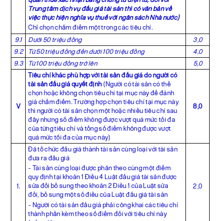
Trung tâm dịch vụ đấu giá tài sản thì có văn bản về
việc thực hiện nghĩa vụ thuế với ngân sách Nhà nước)
Chỉ chọn chấm điểm một trong các tiêu chí.
9.1
Dưới 50 triệu đồng
3,0
9.2
Từ 50 triệu đồng đến dưới 100 triệu đồng
4,0
9.3
Từ 100 triệu đồng trở lên
5,0
Tiêu chí khác phù hợp với tài sản đấu giá do người có
tài sản đấu giá quyết định
(Người có tài sản có thể
chọn hoặc không chọn tiêu chí tại mục này để đánh
giá chấm điểm. Trường hợp chọn tiêu chí tại mục này
V
8,0
thì người có tài sản chọn một hoặc nhiều tiêu chí sau
đây nhưng số điểm không được vượt quá mức tối đa
của từng tiêu chí và tổng số điểm không được vượt
quá mức tối đa của mục này)
Đã tổ chức đấu giá thành tài sản cùng loại với tài sản
đưa ra đấu giá
- Tài sản cùng loại được phân theo cùng một điểm
quy định tại khoản 1 Điều 4 Luật đấu giá tài sản được
sửa đổi bổ sung theo khoản 2 Điều 1 của Luật sửa
1.
2,0
đổi, bổ sung một số điều của Luật đấu giá tài sản
- Người có tài sản đấu giá phải công khai các tiêu chí
thành phần kèm theo số điểm đối với tiêu chí này