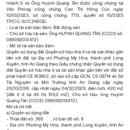
nhánh 5 và Ông Huỳnh Quang Tân được công chứng tại
Văn Phòng công chứng Cao Thị Hồng Cúc ngày
10/10/2023, số công chứng: 7713, quyển số 10/2023
TP/CC-SCC/HĐGD.
- Loại tài sản bảo đảm: Bất động sản
- Chủ sở hữu tài sản: Ông HUỲNH QUANG TÂN (CCCD số:
089092013472)
- Mô tả tài sản bảo đảm:
Quyền sử dụng đất Quyền sở hữu nhà ở và tài sản khác gắn
liền với đất tại địa chỉ Phường Mỹ Hòa, thành phố Long
Xuyên, tỉnh An Giang theo Giấy chứng nhận Quyền sử dụng
đất Quyền sở hữu nhà ở và tài sản khác gắn liền với đất số
phát hành CE 183852, số vào sổ cấp GCN: CS 08714 do Sở
Tài Nguyên và Môi Trường tỉnh An Giang cấp ngày
26/10/2016, cập nhật ngày 04/12/2020; diện tích: 420 m2
(đất ở ở tại đô thị 100,0 m2), Chủ sở hữu: ông Huỳnh
Quang Tân (CCCD: 089092013472).
Mô tả chi tiết
a) Quyền sử dụng đất
- Thửa đất số: 365 , tờ bản đồ số: 6
- Địa chỉ: Phường Mỹ Hòa, thành phố Long Xuyên, tỉnh An