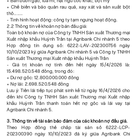
+ Bán buôn gạo, lúa mì, hạt ngũ cốc khác, bột mỳ
+ Chế biến và bảo quản rau quả, xay xát và sản xuất bột
thô……..
- Tình hình hoạt động: công ty tạm ngưng hoạt động.
2.2 Thông tin về khoản nợ bán đấu giá:
Toàn bộ khoản nợ của Công ty TNHH Sản xuất Thương mại
Xuất nhập khẩu Huỳnh Trần tại Agribank Chi nhánh 5 theo
Hợp đồng tín dụng số: 6222-LAV-202300756 ngày
10/10/2023 ký giữa Agribank Chi nhánh 5 và Công ty TNHH
Sản xuất Thương mại Xuất nhập khẩu Huỳnh Trần
- Giá trị khoản nợ tính đến hết ngày 15/4/2026 là:
15.498.520.548 đồng, trong đó:
+ Dư nợ gốc: 12.800.000.000 đồng
+ Nợ lãi: 2.698.520.548 đồng
Lưu ý: Tiền lãi tiếp tục phát sinh kể từ ngày 16/4/2026 cho
đến khi Công ty TNHH Sản xuất Thương mại Xuất nhập
khẩu Huỳnh Trần thanh toán hết nợ gốc và lãi vay tại
Agribank Chi nhánh 5.
3. Thông tin về tài sản bảo đảm của các khoản nợ đấu giá.
Theo Hợp đồng thế chấp tài sản số 6222-LCP-
202300390 ngày 10/10/2023 đã ký giữa Agribank Chi