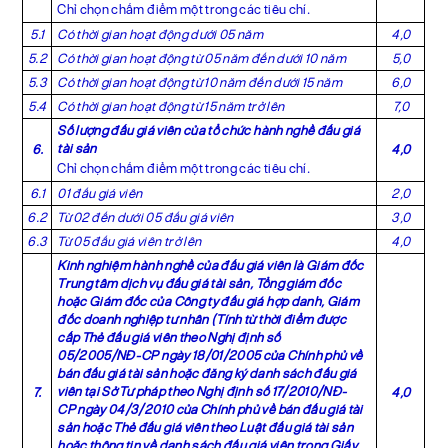
Chỉ chọn chấm điểm một trong các tiêu chí.
5.1
Có thời gian hoạt động dưới 05 năm
4,0
5.2
Có thời gian hoạt động từ 05 năm đến dưới 10 năm
5,0
5.3
Có thời gian hoạt động từ 10 năm đến dưới 15 năm
6,0
5.4
Có thời gian hoạt động từ 15 năm trở lên
7,0
Số lượng đấu giá viên của tổ chức hành nghề đấu giá
tài sản
6.
4,0
Chỉ chọn chấm điểm một trong các tiêu chí.
6.1
01 đấu giá viên
2,0
6.2
Từ 02 đến dưới 05 đấu giá viên
3,0
6.3
Từ 05 đấu giá viên trở lên
4,0
Kinh nghiệm hành nghề của đấu giá viên là Giám đốc
Trung tâm dịch vụ đấu giá tài sản, Tổng giám đốc
hoặc Giám đốc của Công ty đấu giá hợp danh, Giám
đốc doanh nghiệp tư nhân (Tính từ thời điểm được
cấp Thẻ đấu giá viên theo Nghị định số
05/2005/NĐ-CP
ngày 18/01/2005 của Chính phủ về
bán đấu giá tài sản hoặc đăng ký danh sách đấu giá
viên tại Sở Tư pháp theo Nghị định số
17/2010/NĐ-
7.
4,0
CP
ngày 04/3/2010 của Chính phủ về bán đấu giá tài
sản hoặc Thẻ đấu giá viên theo
Luật đấu giá tài sản
hoặc thông tin về danh sách đấu giá viên trong Giấy