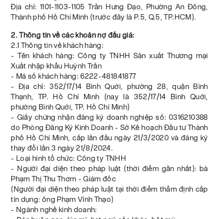
Địa chỉ: 1101-1103-1105 Trần Hưng Đạo, Phường An Đông,
Thành phố Hồ Chí Minh (trước đây là P.5, Q.5, TP.HCM).
2. Thông tin về các khoản nợ đấu giá:
2.1 Thông tin về khách hàng:
- Tên khách hàng: Công ty TNHH Sản xuất Thương mại
Xuất nhập khẩu Huỳnh Trần
- Mã số khách hàng: 6222-481841877
- Địa chỉ: 352/17/14 Bình Quới, phường 28, quận Bình
Thạnh, TP. Hồ Chí Minh (nay là 352/17/14 Bình Quới,
phường Bình Quới, TP. Hồ Chí Minh)
- Giấy chứng nhận đăng ký doanh nghiệp số: 0316210388
do Phòng Đăng Ký Kinh Doanh - Sở Kế hoạch Đầu tư Thành
phố Hồ Chí Minh, cấp lần đầu ngày 21/3/2020 và đăng ký
thay đổi lần 3 ngày 21/8/2024.
- Loại hình tổ chức: Công ty TNHH
- Người đại diện theo pháp luật (thời điểm gần nhất): bà
Phạm Thị Thu Thơm - Giám đốc
(Người đại diện theo pháp luật tại thời điểm thẩm định cấp
tín dụng: ông Phạm Vĩnh Thạo)
- Ngành nghề kinh doanh: