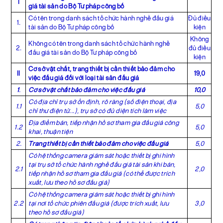
I
giá tài sản do Bộ Tư pháp công bố
Có tên trong danh sách tổ chức hành nghề đấu giá
Đủ điều
1.
tài sản do Bộ Tư pháp công bố
kiện
Không
Không có tên trong danh sách tổ chức hành nghề
2.
đủ điều
đấu giá tài sản do Bộ Tư pháp công bố
kiện
Cơ sở vật chất, trang thiết bị cần thiết bảo đảm cho
II
19,0
việc đấu giá đối với loại tài sản đấu giá
1
.
Cơ sở vật chất bảo đảm cho việc đấu giá
10,0
Có địa chỉ trụ sở ổn định, rõ ràng (số điện thoại, địa
1.1
5,0
chỉ thư điện tử...), trụ sở có đủ diện tích làm việc
Địa điểm bán, tiếp nhận hồ sơ tham gia đấu giá công
1.2
5,0
khai, thuận tiện
2.
Trang thiết bị cần thiết bảo đảm cho việc đấu giá
5,0
Có hệ thống camera giám sát hoặc thiết bị ghi hình
tại trụ sở tổ chức hành nghề đấu giá tài sản khi bán,
2.1
2,0
tiếp nhận hồ sơ tham gia đấu giá (có thể được trích
xuất, lưu theo hồ sơ đấu giá)
Có hệ thống camera giám sát hoặc thiết bị ghi hình
2.2
tại nơi tổ chức phiên đấu giá (được trích xuất, lưu
3,0
theo hồ sơ đấu giá)