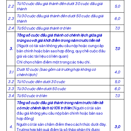
Từ 10 cuộc đấu giá thành đến dưới 30 cuộc đấu giá
2.2
5,0
thành
Từ 30 cuộc đấu giá thành đến dưới 50 cuộc đấu giá
2.3
6,0
thành
2.4
Từ 50 cuộc đấu giá thành trở lên
7,0
Tổng số cuộc đấu giá thành có chênh lệch giữa giá
trúng so với giá khởi điểm trong năm trước liền kề
(Người có tài sản không yêu cầu nộp hoặc cung cấp
3.
7,0
bản chính hoặc bản sao hợp đồng, quy chế cuộc đấu
giá và các tài liệu có liên quan)
Chỉ chọn chấm điểm một trong các tiêu chí.
Dưới 10 cuộc (bao gồm cả trường hợp không có
3.1
4,0
chênh lệch)
3.2
Từ 10 cuộc đến dưới 30 cuộc
5,0
3.3
Từ 30 cuộc đến dưới 50 cuộc
6,0
3.4
Từ 50 cuộc trở lên
7,0
Tổng số cuộc đấu giá thành trong năm trước liền kề
có mức chênh lệch từ 10% trở lên
(Người có tài sản
đấu giá không yêu cầu nộp bản chính hoặc bản sao
hợp đồng)
Người có tài sản chấm điểm theo cách thức dưới đây.
4.
3,0
Trường hợp kết quả điểm là số thập phân thì được