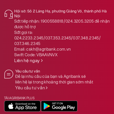
Hội sở: Số 2 Láng Hạ, phường Giảng Võ, thành phố Hà
Nội
Sđt tiếp nhận:
1900558818/024.3205.3205
để nhận
được hỗ trợ
Sđt gọi ra:
024.2233.2345/037.353.2345/037.348.2345/
037.346.2345
Email:
cskh@agribank.com.vn
Swift Code:
VBAAVNVX
Liên hệ ngay
Yêu cầu tư vấn
Để lại nhu cầu của bạn và Agribank sẽ
liên hệ lại trong khoảng thời gian sớm nhất
Yêu cầu tư vấn
TẢI AGRIBANK PLUS