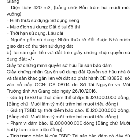
Giang
- Diện tích: 420 m2, (bằng chữ: Bốn trăm hai mươi mét
vuông)
- Hình thức sử dụng: Sử dụng riêng
- Mục đích sử dụng: Đất ở tại đô thị
- Thời hạn sử dụng: Lâu dài
- Nguồn gốc sử dụng: Nhận thừa kế đất được Nhà nước
giao đất có thu tiền sử dụng đất
b) Tài sản gắn liền với đất trên giấy chứng nhận quyền sử
dụng đất: -/-
Giấy tờ chứng minh quyền sở hữu Tài sản bảo đảm
Giấy chứng nhận Quyền sử dụng đất Quyền sở hữu nhà ở
và tài sản khác gắn liền với đất số phát hành CE 183852, số
vào sổ cấp GCN: CS 08714 do Sở Tài Nguyên và Môi
Trường tỉnh An Giang cấp ngày 26/10/2016.
- Giá trị TSBĐ tại thời điểm thế chấp: 15.120.000.000 đồng,
(Bằng chữ: Mười lăm tỷ một trăm hai mươi triệu đồng)
- Giá trị TSBĐ tại thời điểm báo cáo: 15.120.000.000 đồng,
(Bằng chữ: Mười lăm tỷ một trăm hai mươi triệu đồng)
- Phạm vi đảm bảo: 12.800.000.000 đồng (Bằng chữ: Mười
hai tỷ tám trăm triệu đồng).
- Tình trạng pháp lý của TSBĐ: Tài sản bảo đảm có đầy đủ