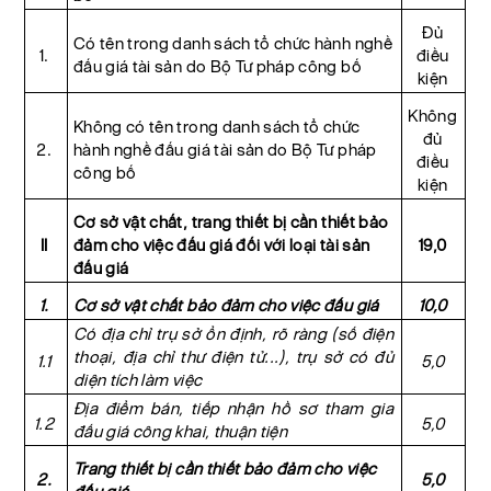
Đủ
Có tên trong danh sách tổ chức hành nghề
1.
điều
đấu giá tài sản do Bộ Tư pháp công bố
kiện
Không
Không có tên trong danh sách tổ chức
đủ
2.
hành nghề đấu giá tài sản do Bộ Tư pháp
điều
công bố
kiện
Cơ sở vật chất, trang thiết bị cần thiết bảo
II
đảm cho việc đấu giá đối với loại tài sản
19,0
đấu giá
1.
Cơ sở vật chất bảo đảm cho việc đấu giá
10,0
Có địa chỉ trụ sở ổn định, rõ ràng (số điện
thoại, địa chỉ thư điện tử...), trụ sở có đủ
1.1
5,0
diện tích làm việc
Địa điểm bán, tiếp nhận hồ sơ tham gia
1.2
5,0
đấu giá công khai, thuận tiện
Trang thiết bị cần thiết bảo đảm cho việc
2.
5,0