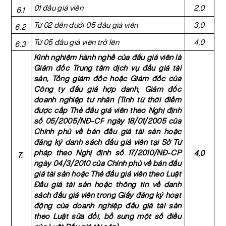
01 đấu giá viên
2,0
6.1
Từ 02 đến dưới 05 đấu giá viên
3,0
6.2
Từ 05 đấu giá viên trở lên
4,0
6.3
Kinh nghiệm hành nghề của đấu giá viên là
Giám đốc Trung tâm dịch vụ đấu giá tài
sản, Tổng giám đốc hoặc Giám đốc của
Công ty đấu giá hợp danh, Giám đốc
doanh nghiệp tư nhân (Tính từ thời điểm
được cấp Thẻ đấu giá viên theo Nghị định
số
05/2005/NĐ-CP
ngày 18/01/2005 của
Chính phủ về bán đấu giá tài sản hoặc
đăng ký danh sách đấu giá viên tại Sở Tư
pháp theo Nghị định số
17/2010/NĐ-CP
4,0
7.
ngày 04/3/2010 của Chính phủ về bán đấu
giá tài sản hoặc Thẻ đấu giá viên theo Luật
Đấu giá tài sản hoặc thông tin về danh
sách đấu giá viên trong Giấy đăng ký hoạt
động của doanh nghiệp đấu giá tài sản
theo Luật sửa đổi, bổ sung một số điều