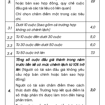
7,0
3.
hoặc bản sao hợp đồng, quy chế cuộc
đấu giá và các tài liệu có liên quan)
Chỉ chọn chấm điểm một trong các tiêu
chí.
Dưới 10 cuộc (bao gồm cả trường hợp
4,0
3.1
không có chênh lệch)
Từ 10 cuộc đến dưới 30 cuộc
5,0
3.2
Từ 30 cuộc đến dưới 50 cuộc
6,0
3.3
Từ 50 cuộc trở lên
7,0
3.4
Tổng số cuộc đấu giá thành trong năm
trước liền kề có mức chênh lệch từ 10% trở
lên
(Người có tài sản đấu giá không yêu
cầu nộp bản chính hoặc bản sao hợp
đồng)
Người có tài sản chấm điểm theo cách
3,0
thức dưới đây. Trường hợp kết quả điểm là
4.
số thập phân thì được làm tròn đến hàng
phần trăm.