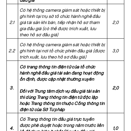
đấu giá
Có hệ thống camera giám sát hoặc thiết bị
ghi hình tại trụ sở tổ chức hành nghề đấu
2.1
giá tài sản khi bán, tiếp nhận hồ sơ tham
2,0
gia đấu giá (có thể được trích xuất, lưu
theo hồ sơ đấu giá)
Có hệ thống camera giám sát hoặc thiết bị
2.2
ghi hình tại nơi tổ chức phiên đấu giá (được
3,0
trích xuất, lưu theo hồ sơ đấu giá)
Có trang thông tin điện tử của tổ chức
hành nghề đấu giá tài sản đang hoạt động
ổn định, được cập nhật thường xuyên
3.
2,0
Đối với Trung tâm dịch vụ đấu giá tài sản
thì dùng Trang thông tin điện tử độc lập
hoặc Trang thông tin thuộc Cổng thông tin
điện tử của Sở Tư pháp
Có Trang thông tin đấu giá trực tuyến
được phê duyệt hoặc trong năm trước liền
4.
1,0