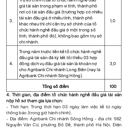
giá tài sản trong phạm vi tỉnh, thành phố
nơi có tài sản đấu giá (trường hợp có nhiều
tài sản đấu giá ở nhiều tỉnh, thành phố
3.
1,0
khác nhau thì chỉ cần trụ sở chính của tổ
chức hành nghề đấu giá ở một trong số
tỉnh, thành phố đó), không bao gồm trụ sở
chi nhánh.
Trong năm trước liền kề tổ chức hành nghề
đấu giá tài sản đã ký kết tối thiểu 03 hợp
4.
đồng dịch vụ đấu giá tài sản là khoản nợ
3,0
cho Agribank Chi nhánh Long Biên (nay là
Agribank Chi nhánh Sông Hồng).
Tổng số điểm
100
4. Thời gian, địa điểm tổ chức hành nghề đấu giá tài sản
nộp hồ sơ tham gia lựa chọn:
- Thời hạn: Trong thời hạn 03 ngày làm việc kể từ ngày
thông báo (trong giờ hành chính).
- Địa điểm: Agribank Chi nhánh Sông Hồng - địa chỉ: 562
Nguyễn Văn Cừ, phường Bồ Đề, thành phố Hà Nội. Điện