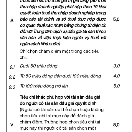
trước liền kề, trừ thuế giá trị gia tăng (Số thuế
thu nhập doanh nghiệp phải nộp theo Tờ khai
quyết toán thuế thu nhập doanh nghiệp trong
báo cáo tài chính và số thuế thực nộp được
5,0
9.
cơ quan thuế xác nhận bằng chứng từ điện tử;
đối với Trung tâm dịch vụ đấu giá tài sản thì có
văn bản về việc thực hiện nghĩa vụ thuế với
ngân sách Nhà nước)
Chỉ chọn chấm điểm một trong các tiêu
chí.
Dưới 50 triệu đồng
3,0
9.1
Từ 50 triệu đồng đến dưới 100 triệu đồng
4,0
9.2
Từ 100 triệu đồng trở lên
5,0
9.3
Tiêu chí khác phù hợp với tài sản đấu giá
do người có tài sản đấu giá quyết định
(Người có tài sản có thể chọn hoặc không
chọn tiêu chí tại mục này để đánh giá
chấm điểm. Trường hợp chọn tiêu chí tại
V
8,0
mục này thì người có tài sản chọn một