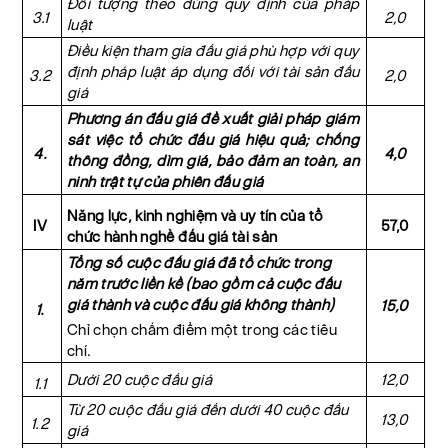
Đối tượng theo đúng quy định của pháp
3.1
2,0
luật
Điều kiện tham gia đấu giá phù hợp với quy
định pháp luật áp dụng đối với tài sản đấu
3.2
2,0
giá
Phương án đấu giá đề xuất giải pháp
giám
sát việc tổ chức đấu giá hiệu quả; chống
4.
4,0
thông đồng, dìm giá, bảo đảm an toàn, an
ninh trật tự của phiên đấu giá
Năng lực, kinh nghiệm và uy tín của tổ
IV
57,0
chức hành nghề đấu giá tài sản
Tổng số cuộc đấu giá đã tổ chức trong
năm trước liền kề (bao gồm cả cuộc đấu
giá thành và cuộc đấu giá không thành)
15,0
1.
Chỉ chọn chấm điểm một trong các tiêu
chí.
Dưới 20 cuộc đấu giá
12,0
1.1
Từ 20 cuộc đấu giá đến dưới 40 cuộc đấu
13,0
1.2
giá