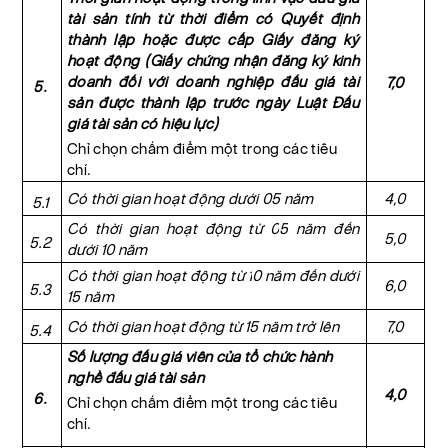
tài sản tính từ thời điểm có Quyết định
thành lập hoặc được cấp Giấy đăng ký
hoạt động (Giấy chứng nhận đăng ký kinh
doanh đối với doanh nghiệp đấu giá tài
7,0
5.
sản được thành lập trước ngày Luật Đấu
giá tài sản có hiệu lực)
Chỉ chọn chấm điểm một trong các tiêu
chí.
Có thời gian hoạt động dưới 05 năm
4,0
5.1
C
ó thời gian
hoạt động
từ 0
5
năm
đến
5,0
5.2
dưới 10 năm
C
ó thời gian
hoạt động
từ
1
0 năm
đến dưới
6,0
5.3
15 năm
Có thời gian hoạt động từ 15 năm trở lên
7,0
5.4
Số lượng đấu giá viên của tổ chức hành
nghề đấu giá tài sản
4,0
6.
Chỉ chọn chấm điểm một trong các tiêu
chí.