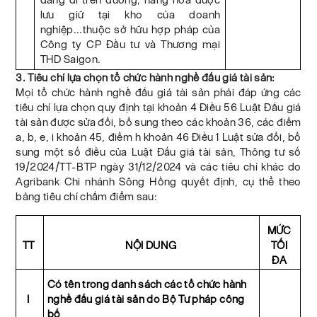
lưu giữ tại kho của doanh
nghiệp...thuộc sở hữu hợp pháp của
Công ty CP Đầu tư và Thương mại
THD Saigon.
3. Tiêu chí lựa chọn tổ chức hành nghề đấu giá tài sản:
Mọi tổ chức hành nghề đấu giá tài sản phải đáp ứng các
tiêu chí lựa chọn quy định tại khoản 4 Điều 56 Luật Đấu giá
tài sản được sửa đổi, bổ sung theo các khoản 36, các điểm
a, b, e, i khoản 45, điểm h khoản 46 Điều 1 Luật sửa đổi, bổ
sung một số điều của Luật Đấu giá tài sản, Thông tư số
19/2024/TT-BTP ngày 31/12/2024 và các tiêu chí khác do
Agribank Chi nhánh Sông Hồng quyết định, cụ thể theo
bảng tiêu chí chấm điểm sau:
MỨC
TT
NỘI DUNG
TỐI
ĐA
Có tên trong danh sách các tổ chức hành
I
nghề đấu giá tài sản do Bộ Tư pháp công
bố