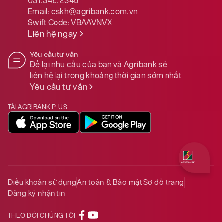
037.346.2345
Email:
cskh@agribank.com.vn
Swift Code:
VBAAVNVX
Liên hệ ngay
Yêu cầu tư vấn
Để lại nhu cầu của bạn và Agribank sẽ
liên hệ lại trong khoảng thời gian sớm nhất
Yêu cầu tư vấn
TẢI AGRIBANK PLUS
Quý khách 
Điều khoản sử dụng
An toàn & Bảo mật
Sơ đồ trang
Đăng ký nhận tin
THEO DÕI CHÚNG TÔI