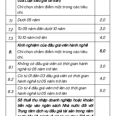
của Luật Đấu giá tài sản)
Chỉ chọn chấm điểm một trong các tiêu
chí.
Dưới 05 năm
2,0
7.1
Từ 05 năm đến dưới 10 năm
3,0
7.2
Từ 10 năm trở lên
4,0
7.3
Kinh nghiệm của đấu giá viên hành nghề
5,0
Chỉ chọn chấm điểm một trong các tiêu
8.
chí.
Không có đấu giá viên có thời gian hành
3,0
8.1
nghề từ 05 năm trở lên
Có từ 01 đến 03 đấu giá viên có thời gian
4,0
8.2
hành nghề từ 05 năm trở lên
Có từ 4 đấu giá viên trở lên có thời gian
5,0
8.3
hành nghề từ 05 năm trở lên
Số thuế thu nhập doanh nghiệp hoặc khoản
tiền nộp vào ngân sách Nhà nước đối với
Trung tâm dịch vụ đấu giá tài sản trong năm