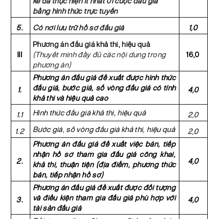
kề đã thực hiện ít nhất 01 cuộc đấu giá
bằng hình thức trực tuyến
5.
Có nơi lưu trữ hồ sơ đấu giá
1,0
Phương án đấu giá khả thi, hiệu quả
III
(Thuyết minh đầy đủ các nội dung trong
16,0
phương án)
Phương án đấu giá đề xuất được hình
thức
đấu giá, bước giá, số vòng đấu giá có tính
1.
4,0
khả thi và hiệu quả cao
Hình thức đấu giá khả thi, hiệu quả
1.1
2,0
Bước giá, số vòng đấu giá khả thi, hiệu quả
1.2
2,0
Phương án đấu giá đề xuất việc bán, tiếp
nhận hồ sơ tham gia đấu giá công khai,
2.
4,0
khả thi, thuận tiện (địa điểm, phương thức
bán, tiếp nhận hồ sơ)
Phương án đấu giá đề xuất được đối tượng
và điều kiện tham gia đấu giá phù hợp với
3.
4,0
tài sản đấu giá