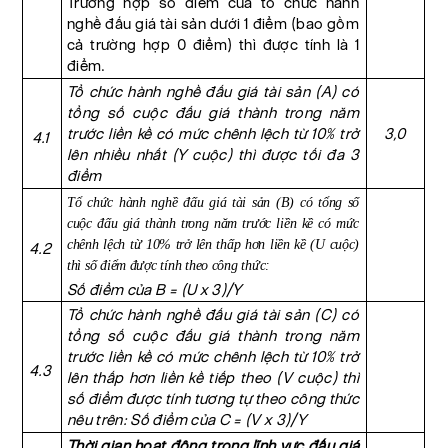
Trường hợp số điểm của tổ chức hành
nghề đấu giá tài sản dưới 1 điểm (bao gồm
cả trường hợp 0 điểm) thì được tính là 1
điểm.
Tổ chức hành nghề đấu giá tài sản (A) có
tổng số cuộc đấu giá thành trong năm
trước liền kề có mức chênh lệch từ 10% trở
3,0
4.1
lên nhiều nhất (Y cuộc) thì được tối đa 3
điểm
Tổ chức hành nghề đấu giá tài sản (B) có tổng số
cuộc đấu giá thành trong năm trước liền kề có mức
chênh lệch từ 10% trở lên thấp hơn liền kề (U cuộc)
4.2
thì số điểm được tính theo công thức:
Số điểm của B = (U x 3)/Y
Tổ chức hành nghề đấu giá tài sản (C) có
tổng số cuộc đấu giá thành trong năm
trước liền kề có mức chênh lệch từ 10% trở
4.3
lên thấp hơn liền kề tiếp theo (V cuộc) thì
số điểm được tính tương tự theo công thức
nêu trên: Số điểm của C = (V x 3)/Y
Thời gian hoạt động trong lĩnh vực đấu giá