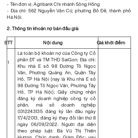
- Tên đơn vị: Agribank Chi nhánh Sông Hồng
- Địa chỉ: 562 Nguyễn Văn Cừ, phường Bồ Đề, thành phố
Hà Nội.
2. Thông tin khoản nợ bán đấu giá:
STT
Nội dung
Giá khởi điểm
Là toàn bộ khoản nợ của Công ty Cổ
phần ĐT và TM THD SaiGon; Địa chỉ:
1
Khu nhà E số 98 Đường Tô Ngọc
Vân, Phường Quảng An, Quận Tây
Hồ, TP Hà Nội (nay là Khu nhà E số
98 Đường Tô Ngọc Vân, Phường Tây
Hồ, TP Hà Nội); Giấy chứng nhận
đăng ký doanh nghiệp công ty cổ
phần, mã số doanh nghiệp
0312243135 đăng ký lần đầu ngày
17/4/2013, đăng ký thay đổi lần thứ 8
ngày 06/09/2022. Người đại diện
theo pháp luật: Bà Vũ Thị Thiên
Hương, Chức danh: Giám Đốc; vay