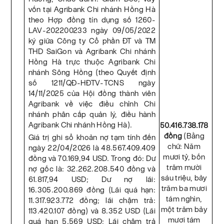
vốn tại Agribank Chi nhánh Hồng Hà
theo Hợp đồng tín dụng số 1260-
LAV-202200233 ngày 09/05/2022
ký giữa Công ty Cổ phần ĐT và TM
THD SaiGon và Agribank Chi nhánh
Hồng Hà trực thuộc Agribank Chi
nhánh Sông Hồng (theo Quyết định
số 1211/QĐ-HĐTV-TCNS ngày
14/11/2025 của Hội đồng thành viên
Agribank về việc điều chỉnh Chi
nhánh phân cấp quản lý, điều hành
Agribank Chi nhánh Hồng Hà).
50.416.738.178
đồng
(Bằng
Giá trị ghi sổ khoản nợ tạm tính đến
chữ: Năm
ngày 22/04/2026 là 48.567.409.409
mươi tỷ, bốn
đồng và 70.169,94 USD. Trong đó: Dư
trăm mười
nợ gốc là: 32.262.208.540 đồng và
sáu triệu, bảy
61.817,94 USD; Dư nợ lãi:
trăm ba mươi
16.305.200.869 đồng (Lãi quá hạn:
tám nghìn,
11.317.923.772 đồng; lãi chậm trả:
một trăm bảy
113.420.107 đồng) và 8.352 USD (Lãi
mươi tám
quá hạn 5.569 USD; Lãi chậm trả