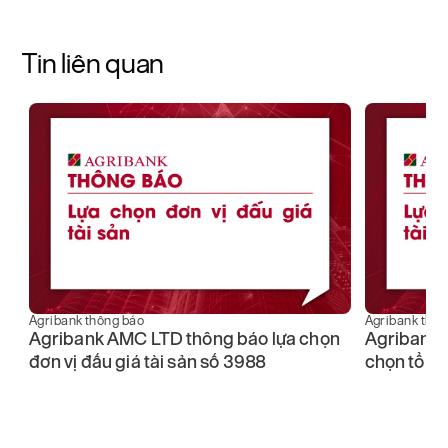
Tin liên quan
Agribank 
Agribank thông báo
Agriba
chọn
Agribank Chi nhánh 11 thông báo lựa
tổ chức
chọn tổ chức đấu giá tài sản số 388