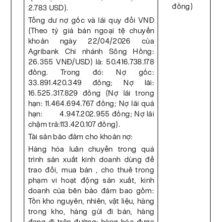
đồng)
2.783 USD).
Tổng dư nợ gốc và lãi quy đổi VNĐ
(Theo tỷ giá bán ngoại tệ chuyển
khoản ngày 22/04/2026 của
Agribank Chi nhánh Sông Hồng:
26.355 VNĐ/USD) là: 50.416.738.178
đồng. Trong đó: Nợ gốc:
33.891.420.349 đồng; Nợ lãi:
16.525.317.829 đồng (Nợ lãi trong
hạn: 11.464.694.767 đồng; Nợ lãi quá
hạn: 4.947.202.955 đồng; Nợ lãi
chậm trả:113.420.107 đồng).
Tài sản bảo đảm cho khoản nợ:
Hàng hóa luân chuyển trong quá
trình sản xuất kinh doanh dùng để
trao đổi, mua bán , cho thuê trong
phạm vi hoạt động sản xuất, kinh
doanh của bên bảo đảm bao gồm:
Tồn kho nguyên, nhiên, vật liệu, hàng
trong kho, hàng gửi đi bán, hàng
đang đi trên đường; hàng hóa được