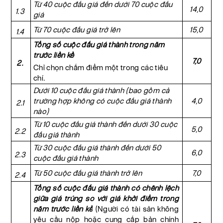
Từ 40 cuộc đấu giá đến dưới 70 cuộc đấu
14,0
1.3
giá
Từ 70 cuộc đấu giá trở lên
15,0
1.4
Tổng số cuộc đấu giá thành trong năm
trước liền kề
7,0
2.
Chỉ chọn chấm điểm một trong các tiêu
chí.
Dưới 10 cuộc đấu giá thành (bao gồm cả
trường hợp không có cuộc đấu giá thành
4,0
2.1
nào)
Từ 10 cuộc đấu giá thành đến dưới 30 cuộc
5,0
2.2
đấu giá thành
Từ 30 cuộc đấu giá thành đến dưới 50
6,0
2.3
cuộc đấu giá thành
Từ 50 cuộc đấu giá thành trở lên
7,0
2.4
Tổng số cuộc đấu giá thành có chênh lệch
giữa giá trúng so với giá khởi điểm trong
năm trước liền kề
(Người có tài sản không
yêu cầu nộp hoặc cung cấp bản chính