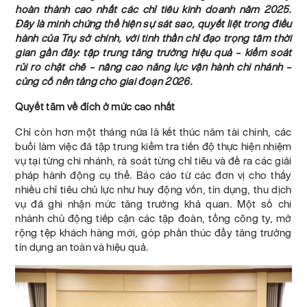
hoàn thành cao nhất các chỉ tiêu kinh doanh năm 2025.
Đây là minh chứng thể hiện sự sát sao, quyết liệt trong điều
hành của Trụ sở chính, với tinh thần chỉ đạo trọng tâm thời
gian gần đây: tập trung tăng trưởng hiệu quả – kiểm soát
rủi ro chặt chẽ – nâng cao năng lực vận hành chi nhánh –
củng cố nền tảng cho giai đoạn 2026.
Quyết tâm về đích ở mức cao nhất
Chỉ còn hơn một tháng nữa là kết thúc năm tài chính, các
buổi làm việc đã tập trung kiểm tra tiến độ thực hiện nhiệm
vụ tại từng chi nhánh, rà soát từng chỉ tiêu và đề ra các giải
pháp hành động cụ thể. Báo cáo từ các đơn vị cho thấy
nhiều chỉ tiêu chủ lực như huy động vốn, tín dụng, thu dịch
vụ đã ghi nhận mức tăng trưởng khả quan. Một số chi
nhánh chủ động tiếp cận các tập đoàn, tổng công ty, mở
rộng tệp khách hàng mới, góp phần thúc đẩy tăng trưởng
tín dụng an toàn và hiệu quả.