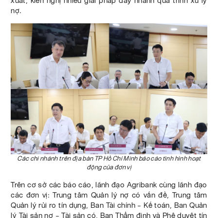
xuất, kiến nghị nhiều giải pháp đẩy nhanh quá trình xử lý
nợ.
Các chi nhánh trên địa bàn TP Hồ Chí Minh báo cáo tình hình hoạt
động của đơn vị
Trên cơ sở các báo cáo, lãnh đạo Agribank cùng lãnh đạo
các đơn vị: Trung tâm Quản lý nợ có vấn đề, Trung tâm
Quản lý rủi ro tín dụng, Ban Tài chính – Kế toán, Ban Quản
lý Tài sản nợ – Tài sản có, Ban Thẩm định và Phê duyệt tín