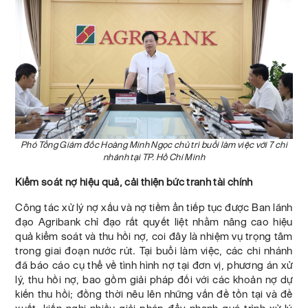
Phó Tổng Giám đốc Hoàng Minh Ngọc chủ trì buổi làm việc với 7 chi
nhánh tại TP. Hồ Chí Minh
Kiểm soát nợ hiệu quả, cải thiện bức tranh tài chính
Công tác xử lý nợ xấu và nợ tiềm ẩn tiếp tục được Ban lãnh
đạo Agribank chỉ đạo rất quyết liệt nhằm nâng cao hiệu
quả kiểm soát và thu hồi nợ, coi đây là nhiệm vụ trọng tâm
trong giai đoạn nước rút. Tại buổi làm việc, các chi nhánh
đã báo cáo cụ thể về tình hình nợ tại đơn vị, phương án xử
lý, thu hồi nợ, bao gồm giải pháp đối với các khoản nợ dự
kiến thu hồi; đồng thời nêu lên những vấn đề tồn tại và đề