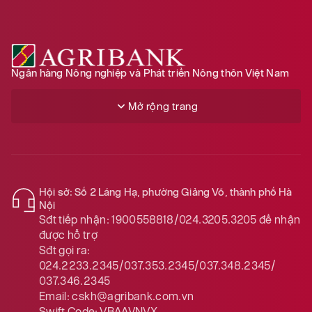
Ngân hàng Nông nghiệp và Phát triển Nông thôn Việt Nam
Mở rộng trang
Hội sở: Số 2 Láng Hạ, phường Giảng Võ, thành phố Hà
Nội
Sđt tiếp nhận:
1900558818/024.3205.3205
để nhận
được hỗ trợ
Sđt gọi ra:
024.2233.2345/037.353.2345/037.348.2345/
037.346.2345
Email:
cskh@agribank.com.vn
Swift Code:
VBAAVNVX