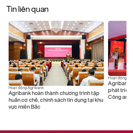
Tin liên quan
Hoạt động Ag
Agribank 
Hoạt động Agribank
phát triển
Agribank hoàn thành chương trình tập
Công an n
át
huấn cơ chế, chính sách tín dụng tại khu
vực miền Bắc