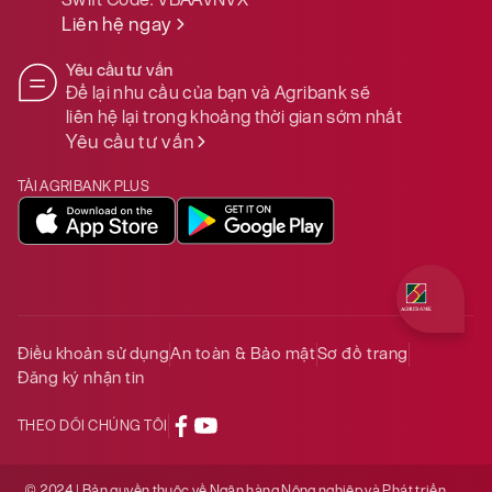
Liên hệ ngay
Yêu cầu tư vấn
Để lại nhu cầu của bạn và Agribank sẽ
liên hệ lại trong khoảng thời gian sớm nhất
Yêu cầu tư vấn
TẢI AGRIBANK PLUS
Quý khách 
Điều khoản sử dụng
An toàn & Bảo mật
Sơ đồ trang
Đăng ký nhận tin
THEO DÕI CHÚNG TÔI
© 2024 | Bản quyền thuộc về Ngân hàng Nông nghiệp và Phát triển