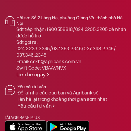
Hội sở: Số 2 Láng Hạ, phường Giảng Võ, thành phố Hà
Nội
Sđt tiếp nhận:
1900558818/024.3205.3205
để nhận
được hỗ trợ
Sđt gọi ra:
024.2233.2345/037.353.2345/037.348.2345/
037.346.2345
Email:
cskh@agribank.com.vn
Swift Code:
VBAAVNVX
Liên hệ ngay
Yêu cầu tư vấn
Để lại nhu cầu của bạn và Agribank sẽ
liên hệ lại trong khoảng thời gian sớm nhất
Yêu cầu tư vấn
TẢI AGRIBANK PLUS