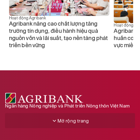
Hoạt động Agribank
Agribank nâng cao chất lượng tăng
Hoạt động Ag
trưởng tín dụng, điều hành hiệu quả
Agribank 
nguồn vốn và lãi suất, tạo nền tảng phát
huấn cơ ch
triển bền vững
vực miền 
Ngân hàng Nông nghiệp và Phát triển Nông thôn Việt Nam
Mở rộng trang