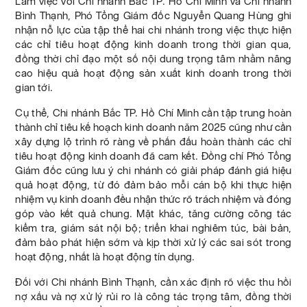
Làm việc với Chi nhánh Bắc TP. Hồ Chí Minh và Chi nhánh
Bình Thạnh, Phó Tổng Giám đốc Nguyễn Quang Hùng ghi
nhận nỗ lực của tập thể hai chi nhánh trong việc thực hiện
các chỉ tiêu hoạt động kinh doanh trong thời gian qua,
đồng thời chỉ đạo một số nội dung trọng tâm nhằm nâng
cao hiệu quả hoạt động sản xuất kinh doanh trong thời
gian tới.
Cụ thể, Chi nhánh Bắc TP. Hồ Chí Minh cần tập trung hoàn
thành chỉ tiêu kế hoạch kinh doanh năm 2025 cũng như cần
xây dựng lộ trình rõ ràng về phấn đấu hoàn thành các chỉ
tiêu hoạt động kinh doanh đã cam kết. Đồng chí Phó Tổng
Giám đốc cũng lưu ý chi nhánh có giải pháp đánh giá hiệu
quả hoạt động, từ đó đảm bảo mỗi cán bộ khi thực hiện
nhiệm vụ kinh doanh đều nhận thức rõ trách nhiệm và đóng
góp vào kết quả chung. Mặt khác, tăng cường công tác
kiểm tra, giám sát nội bộ; triển khai nghiêm túc, bài bản,
đảm bảo phát hiện sớm và kịp thời xử lý các sai sót trong
hoạt động, nhất là hoạt động tín dụng.
Đối với Chi nhánh Bình Thạnh, cần xác định rõ việc thu hồi
nợ xấu và nợ xử lý rủi ro là công tác trọng tâm, đồng thời