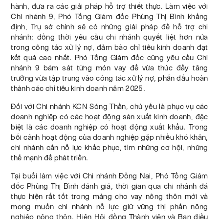
hành, đưa ra các giải pháp hỗ trợ thiết thực. Làm việc với
Chi nhánh 9, Phó Tổng Giám đốc Phùng Thị Bình khẳng
định, Trụ sở chính sẽ có những giải pháp để hỗ trợ chi
nhánh; đồng thời yêu cầu chi nhánh quyết liệt hơn nữa
trong công tác xử lý nợ, đảm bảo chỉ tiêu kinh doanh đạt
kết quả cao nhất. Phó Tổng Giám đốc cũng yêu cầu Chi
nhánh 9 bám sát từng món vay để vừa thúc đẩy tăng
trưởng vừa tập trung vào công tác xử lý nợ, phấn đấu hoàn
thành các chỉ tiêu kinh doanh năm 2025.
Đối với Chi nhánh KCN Sóng Thần, chủ yếu là phục vụ các
doanh nghiệp có các hoạt động sản xuất kinh doanh, đặc
biệt là các doanh nghiệp có hoạt động xuất khẩu. Trong
bối cảnh hoạt động của doanh nghiệp gặp nhiều khó khăn,
chi nhánh cần nỗ lực khắc phục, tìm những cơ hội, những
thế mạnh để phát triển.
Tại buổi làm việc với Chi nhánh Đồng Nai, Phó Tổng Giám
đốc Phùng Thị Bình đánh giá, thời gian qua chi nhánh đã
thực hiện rất tốt trong mảng cho vay nông thôn mới và
mong muốn chi nhánh nỗ lực giữ vững thị phần nông
nghiệp nông thôn. Hiện Hội đồng Thành viên và Ban điều