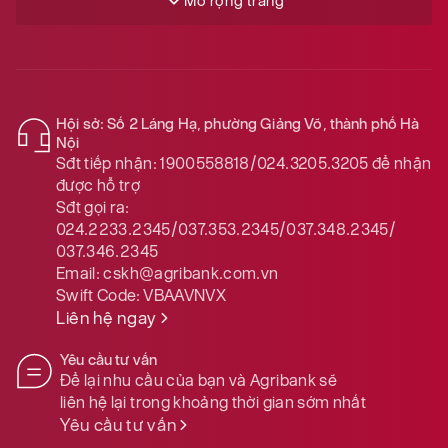
Mở rộng trang
Hội sở: Số 2 Láng Hạ, phường Giảng Võ, thành phố Hà
Nội
Sđt tiếp nhận:
1900558818/024.3205.3205
để nhận
được hỗ trợ
Sđt gọi ra:
024.2233.2345/037.353.2345/037.348.2345/
037.346.2345
Email:
cskh@agribank.com.vn
Swift Code:
VBAAVNVX
Liên hệ ngay
Yêu cầu tư vấn
Để lại nhu cầu của bạn và Agribank sẽ
liên hệ lại trong khoảng thời gian sớm nhất
Yêu cầu tư vấn