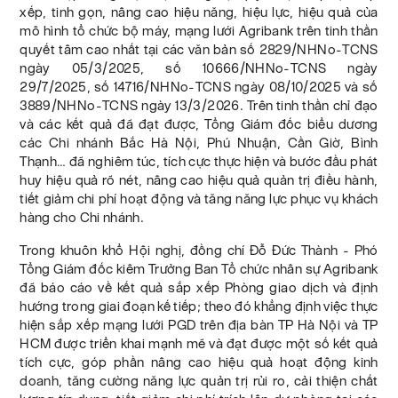
xếp, tinh gọn, nâng cao hiệu năng, hiệu lực, hiệu quả của
mô hình tổ chức bộ máy, mạng lưới Agribank trên tinh thần
quyết tâm cao nhất tại các văn bản số 2829/NHNo-TCNS
ngày 05/3/2025, số 10666/NHNo-TCNS ngày
29/7/2025, số 14716/NHNo-TCNS ngày 08/10/2025 và số
3889/NHNo-TCNS ngày 13/3/2026. Trên tinh thần chỉ đạo
và các kết quả đã đạt được, Tổng Giám đốc biểu dương
các Chi nhánh Bắc Hà Nội, Phú Nhuận, Cần Giờ, Bình
Thạnh… đã nghiêm túc, tích cực thực hiện và bước đầu phát
huy hiệu quả rõ nét, nâng cao hiệu quả quản trị điều hành,
tiết giảm chi phí hoạt động và tăng năng lực phục vụ khách
hàng cho Chi nhánh.
Trong khuôn khổ Hội nghị, đồng chí Đỗ Đức Thành - Phó
Tổng Giám đốc kiêm Trưởng Ban Tổ chức nhân sự Agribank
đã báo cáo về kết quả sắp xếp Phòng giao dịch và định
hướng trong giai đoạn kế tiếp; theo đó khẳng định việc thực
hiện sắp xếp mạng lưới PGD trên địa bàn TP Hà Nội và TP
HCM được triển khai mạnh mẽ và đạt được một số kết quả
tích cực, góp phần nâng cao hiệu quả hoạt động kinh
doanh, tăng cường năng lực quản trị rủi ro, cải thiện chất