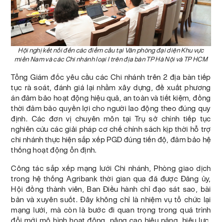
Hội nghị kết nối đến các điểm cầu tại Văn phòng đại diện Khu vực
miền Nam và các Chi nhánh loại I trên địa bàn TP Hà Nội và TP HCM
Tổng Giám đốc yêu cầu các Chi nhánh trên 2 địa bàn tiếp
tục rà soát, đánh giá lại nhằm xây dựng, đề xuất phương
án đảm bảo hoạt động hiệu quả, an toàn và tiết kiệm, đồng
thời đảm bảo quyền lợi cho người lao động theo đúng quy
định. Các đơn vị chuyên môn tại Trụ sở chính tiếp tục
nghiên cứu các giải pháp cơ chế chính sách kịp thời hỗ trợ
chi nhánh thực hiện sắp xếp PGD đúng tiến độ, đảm bảo hệ
thống hoạt động ổn định.
Công tác sắp xếp mạng lưới Chi nhánh, Phòng giao dịch
trong hệ thống Agribank thời gian qua đã được Đảng ủy,
Hội đồng thành viên, Ban Điều hành chỉ đạo sát sao, bài
bản và xuyên suốt. Đây không chỉ là nhiệm vụ tổ chức lại
mạng lưới, mà còn là bước đi quan trọng trong quá trình
đổi mới mô hình hoạt động, nâng cao hiệu năng, hiệu lực,