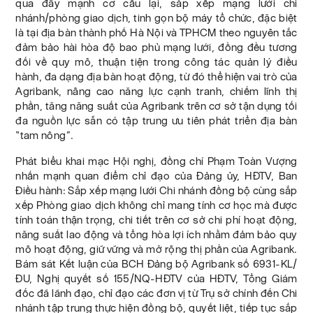
qua đẩy mạnh cơ cấu lại, sắp xếp mạng lưới chi
nhánh/phòng giao dịch, tinh gọn bộ máy tổ chức, đặc biệt
là tại địa bàn thành phố Hà Nội và TPHCM theo nguyên tắc
đảm bảo hài hòa độ bao phủ mạng lưới, đồng đều tương
đối về quy mô, thuận tiện trong công tác quản lý điều
hành, đa dạng địa bàn hoạt động, từ đó thể hiện vai trò của
Agribank, nâng cao năng lực cạnh tranh, chiếm lĩnh thị
phần, tăng năng suất của Agribank trên cơ sở tận dụng tối
đa nguồn lực sẵn có tập trung ưu tiên phát triển địa bàn
“tam nông”.
Phát biểu khai mạc Hội nghị, đồng chí Phạm Toàn Vượng
nhấn mạnh quan điểm chỉ đạo của Đảng ủy, HĐTV, Ban
Điều hành: Sắp xếp mạng lưới Chi nhánh đồng bộ cùng sắp
xếp Phòng giao dịch không chỉ mang tính cơ học mà được
tính toán thận trọng, chi tiết trên cơ sở chi phí hoạt động,
năng suất lao động và tổng hòa lợi ích nhằm đảm bảo quy
mô hoạt động, giữ vững và mở rộng thị phần của Agribank.
Bám sát Kết luận của BCH Đảng bộ Agribank số 6931-KL/
ĐU, Nghị quyết số 155/NQ-HĐTV của HĐTV, Tổng Giám
đốc đã lãnh đạo, chỉ đạo các đơn vị từ Trụ sở chính đến Chi
nhánh tập trung thực hiện đồng bộ, quyết liệt, tiếp tục sắp