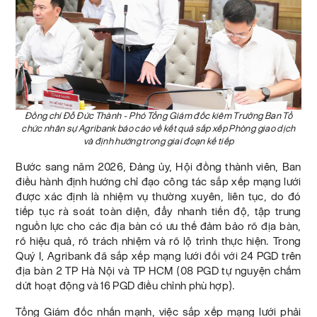
Đồng chí Đỗ Đức Thành - Phó Tổng Giám đốc kiêm Trưởng Ban Tổ
chức nhân sự Agribank báo cáo về kết quả sắp xếp Phòng giao dịch
và định hướng trong giai đoạn kế tiếp
Bước sang năm 2026, Đảng ủy, Hội đồng thành viên, Ban
điều hành định hướng chỉ đạo công tác sắp xếp mạng lưới
được xác định là nhiệm vụ thường xuyên, liên tục, do đó
tiếp tục rà soát toàn diện, đẩy nhanh tiến độ, tập trung
nguồn lực cho các địa bàn có ưu thế đảm bảo rõ địa bàn,
rõ hiệu quả, rõ trách nhiệm và rõ lộ trình thực hiện. Trong
Quý I, Agribank đã sắp xếp mạng lưới đối với 24 PGD trên
địa bàn 2 TP Hà Nội và TP HCM (08 PGD tự nguyện chấm
dứt hoạt động và 16 PGD điều chỉnh phù hợp).
Tổng Giám đốc nhấn mạnh, việc sắp xếp mạng lưới phải