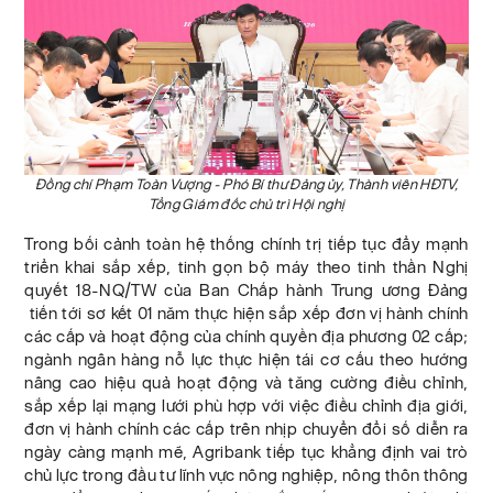
Đồng chí Phạm Toàn Vượng - Phó Bí thư Đảng ủy, Thành viên HĐTV,
Tổng Giám đốc chủ trì Hội nghị
Trong bối cảnh toàn hệ thống chính trị tiếp tục đẩy mạnh
triển khai sắp xếp, tinh gọn bộ máy theo tinh thần Nghị
quyết 18-NQ/TW của Ban Chấp hành Trung ương Đảng
tiến tới sơ kết 01 năm thực hiện sắp xếp đơn vị hành chính
các cấp và hoạt động của chính quyền địa phương 02 cấp;
ngành ngân hàng nỗ lực thực hiện tái cơ cấu theo hướng
nâng cao hiệu quả hoạt động và tăng cường điều chỉnh,
sắp xếp lại mạng lưới phù hợp với việc điều chỉnh địa giới,
đơn vị hành chính các cấp trên nhịp chuyển đổi số diễn ra
ngày càng mạnh mẽ, Agribank tiếp tục khẳng định vai trò
chủ lực trong đầu tư lĩnh vực nông nghiệp, nông thôn thông