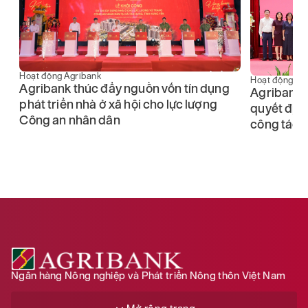
Hoạt động Agribank
Hoạt động Ag
Agribank thúc đẩy nguồn vốn tín dụng
Agribank 
phát triển nhà ở xã hội cho lực lượng
quyết địn
Công an nhân dân
công tác 
hu
Ngân hàng Nông nghiệp và Phát triển Nông thôn Việt Nam