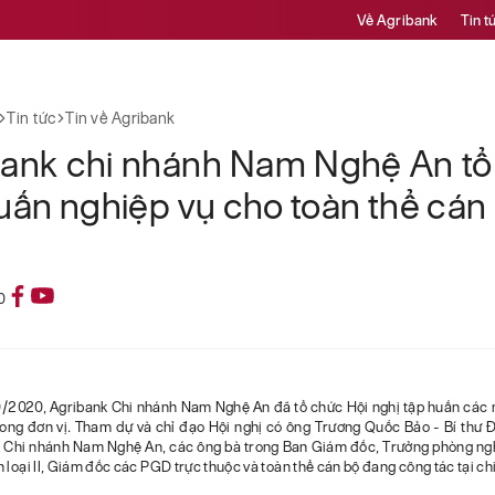
Về Agribank
Tin t
Tin tức
Tin về Agribank
bank chi nhánh Nam Nghệ An tổ
uấn nghiệp vụ cho toàn thể cán
0
10/2020, Agribank Chi nhánh Nam Nghệ An đã tổ chức Hội nghị tập huấn các 
rong đơn vị. Tham dự và chỉ đạo Hội nghị có ông Trương Quốc Bảo - Bí thư 
 Chi nhánh Nam Nghệ An, các ông bà trong Ban Giám đốc, Trưởng phòng ng
 loại II, Giám đốc các PGD trực thuộc và toàn thể cán bộ đang công tác tại ch