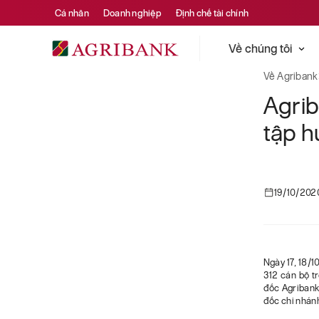
Cá nhân
Doanh nghiệp
Định chế tài chính
Về chúng tôi
Về Agribank
Agri
tập h
19/10/202
Ngày 17, 18/
312 cán bộ t
đốc Agribank
đốc chi nhánh