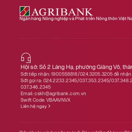
Ngân hàng Nông nghiệp và Phát triển Nông thôn Việt 
Hội sở: Số 2 Láng Hạ, phường Giảng Võ, th
Sđt tiếp nhận:
1900558818/024.3205.3205
để nhận 
Sđt gọi ra:
024.2233.2345/037.353.2345/037.348.
037.346.2345
Email:
cskh@agribank.com.vn
Swift Code:
VBAAVNVX
Liên hệ ngay