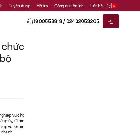
ức
Tuyển dụng
Hỗ trợ
Công cụ tiện ích
Liên hệ
1900558818 / 02432053205
 chức
 bộ
nghiệp vụ cho
Đảng ủy, Giám
hiệp vụ, Giám
i nhánh.