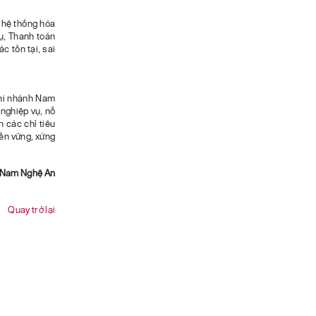
 hệ thống hóa
ụ, Thanh toán
c tồn tại, sai
Chi nhánh Nam
nghiệp vụ, nỗ
 các chỉ tiêu
ền vững, xứng
k Nam Nghệ An
Quay trở lại