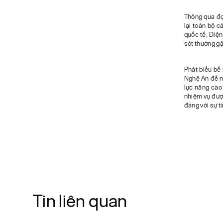
Thông qua đợ
lại toàn bộ 
quốc tế, Điện
sót thường gặ
Phát biểu bế
Nghệ An đề n
lực nâng cao
nhiệm vụ đượ
đáng với sự t
Tin liên quan