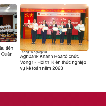
ầu tiên
Thông tin 
Agriba
Thông tin nghiệp vụ
o Quản
Agribank Khánh Hoà tổ chức
tuyến 
Vòng 1 - Hội thi Kiến thức nghiệp
khai c
vụ kế toán năm 2023
“Quản l