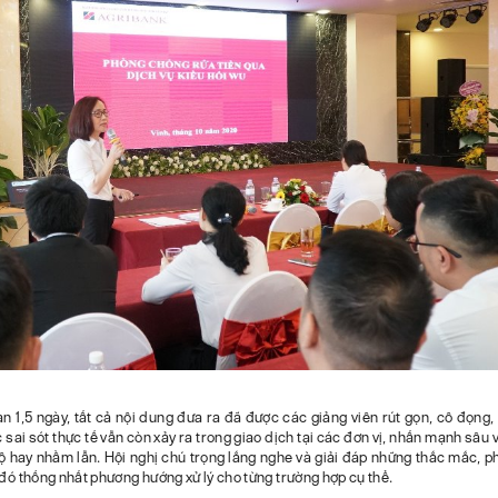
an 1,5 ngày, tất cả nội dung đưa ra đã được các giảng viên rút gọn, cô đọng,
c sai sót thực tế vẫn còn xảy ra trong giao dịch tại các đơn vị, nhấn mạnh sâu
ộ hay nhầm lẫn. Hội nghị chú trọng lắng nghe và giải đáp những thắc mắc, ph
 đó thống nhất phương hướng xử lý cho từng trường hợp cụ thể.