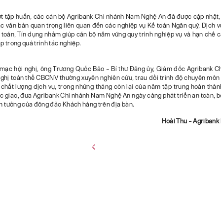
t tập huấn, các cán bộ Agribank Chi nhánh Nam Nghệ An đã được cập nhật,
các văn bản quan trọng liên quan đến các nghiệp vụ Kế toán Ngân quỹ, Dịch v
 toán, Tín dụng nhằm giúp cán bộ nắm vững quy trình nghiệp vụ và hạn chế cá
p trong quá trình tác nghiệp.
 mạc hội nghị, ông Trương Quốc Bảo – Bí thư Đảng ủy, Giám đốc Agribank 
ghị toàn thể CBCNV thường xuyên nghiên cứu, trau dồi trình độ chuyên môn 
 chất lượng dịch vụ, trong những tháng còn lại của năm tập trung hoàn thành
c giao, đưa Agribank Chi nhánh Nam Nghệ An ngày càng phát triển an toàn, b
in tưởng của đông đảo Khách hàng trên địa bàn.
Hoài Thu – Agriban