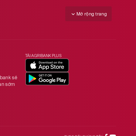
Mở rộng trang
TẢI AGRIBANK PLUS
ibank sẽ
ian sớm