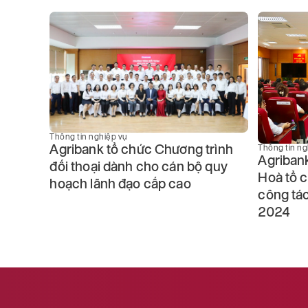
ết pháp
Thông tin nghiệp vụ
uật Đấu
Agribank tổ chức Chương trình
Thông tin ng
Agriban
đối thoại dành cho cán bộ quy
Hoà tổ c
hoạch lãnh đạo cấp cao
công tá
2024