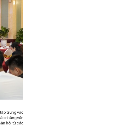
 tập trung vào
 vào những vấn
ản hồi từ các