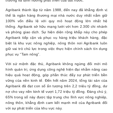
trường và định hướng phát triển của đất nước.
Agribank thành lập từ năm 1988, đến nay đã khẳng định vị
thế là ngân hàng thương mại nhà nước duy nhất nắm giữ
100% vốn điều lệ với quy mô hoạt động lớn nhất hệ
thống. Agribank sở hữu mạng lưới với hơn 2.300 chi nhánh
và phòng giao dịch. Sự hiện diện rộng khắp này cho phép
Agribank tiếp cận và phục vụ hàng triệu khách hàng, đặc
biệt là khu vực nông nghiệp, nông thôn nơi Agribank luôn
giữ vai trò chủ lực trong việc thực hiện chính sách tín dụng
phục vụ “Tam nông”.
Với sứ mệnh đặc thù, Agribank không ngừng đổi mới mô
hình quản trị, ứng dụng công nghệ hiện đại nhằm nâng cao
hiệu quả hoạt động, góp phần thúc đẩy sự phát triển bền
vững của nền kinh tế. Đến hết năm 2024, tổng tài sản của
Agribank đã đạt con số ấn tượng trên 2,2 triệu tỷ đồng, dư
nợ cho vay nền kinh tế vượt 1,72 triệu tỷ đồng. Đáng chú ý,
65% trong số này được tập trung cho lĩnh vực nông nghiệp,
nông thôn, khẳng định cam kết mạnh mẽ của Agribank đối
với sự phát triển của khu vực này.