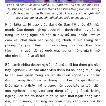
Phó Chủ tịch Quốc hội Nguyễn Thị Thanh và Chủ tịch Liên hiệp các
Hội Khoa học và Kỹ thuật Việt Nam Phan Xuân Dũng trao biểu trưng
vinh danh
Agribank
đạt Top doanh nghiệp khoa học, công nghệ, đổi
mới sáng tạo và chuyển đổi số tiêu biểu (Hạng mục 2)
Phát biểu tại lễ trao giải, đại diện Ban Tổ chức đã nhấn
mạnh: Các doanh nghiệp được vinh danh năm nay đều có
năng lực công nghệ nổi bật, tư duy đổi mới chiến lược và
cam kết phát triển bền vững. Họ chính là lực lượng tiên
phong, đóng góp thiết thực vào công cuộc hiện thực hóa
tầm nhìn chuyển đổi số quốc gia, tạo ra những giá trị mới
cho nền kinh tế và xã hội.
Bên cạnh nhiều doanh nghiệp, tổ chức nổi bật tham gia năm
nay, Agriank xuất sắc được vinh danh tại hai hạng mục. Đây
là dấu mốc quan trọng khi lần đầu tiên Agribank cùng lúc
được xướng tên ở cả hai hạng mục lớn của giải thưởng.
Điều này cho thấy những bước tiến vượt bậc và toàn diện
của Agribank trong việc ứng dụng công nghệ số, không
ngừng kiến tạo và hoàn thiện hệ sinh thái ngân hàng hiện
đại, thông minh, đáp ứng nhu cầu ngày càng cao của thị