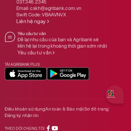
037.346.2345
Email:
cskh@agribank.com.vn
Swift Code:
VBAAVNVX
Liên hệ ngay
Yêu cầu tư vấn
Để lại nhu cầu của bạn và Agribank sẽ
liên hệ lại trong khoảng thời gian sớm nhất
Yêu cầu tư vấn
TẢI AGRIBANK PLUS
Quý khách 
Điều khoản sử dụng
An toàn & Bảo mật
Sơ đồ trang
Đăng ký nhận tin
THEO DÕI CHÚNG TÔI