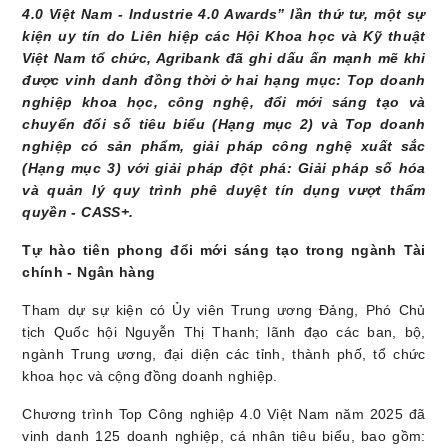
4.0 Việt Nam - Industrie 4.0 Awards” lần thứ tư, một sự
kiện uy tín do Liên hiệp các Hội Khoa học và Kỹ thuật
Việt Nam tổ chức, Agribank đã ghi dấu ấn mạnh mẽ khi
được vinh danh đồng thời ở hai hạng mục: Top doanh
nghiệp khoa học, công nghệ, đổi mới sáng tạo và
chuyển đổi số tiêu biểu (Hạng mục 2) và Top doanh
nghiệp có sản phẩm, giải pháp công nghệ xuất sắc
(Hạng mục 3) với giải pháp đột phá: Giải pháp số hóa
và quản lý quy trình phê duyệt tín dụng vượt thẩm
quyền - CASS+.
Tự hào tiên phong đổi mới sáng tạo trong ngành Tài
chính - Ngân hàng
Tham dự sự kiện có Ủy viên Trung ương Đảng, Phó Chủ
tịch Quốc hội Nguyễn Thị Thanh; lãnh đạo các ban, bộ,
ngành Trung ương, đại diện các tỉnh, thành phố, tổ chức
khoa học và cộng đồng doanh nghiệp.
Chương trình Top Công nghiệp 4.0 Việt Nam năm 2025 đã
vinh danh 125 doanh nghiệp, cá nhân tiêu biểu, bao gồm: