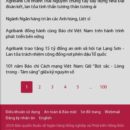
Agribank Chi nhánh Thái Nguyên chung tay xây dựng Nhà Đại
đoàn kết, lan tỏa tinh thần tương thân tương ái
Ngành Ngân hàng tri ân các Anh hùng, Liệt sĩ
Agribank đồng hành cùng Báo chí Việt Nam trên hành trình
phát triển bền vững
Agribank trao tặng 15 tỷ đồng an sinh xã hội tại Lạng Sơn -
Lan tỏa trách nhiệm cộng đồng nơi phên dậu Tổ quốc
101 năm Báo chí Cách mạng Việt Nam: Giữ “Bút sắc - Lòng
trong - Tâm sáng” giữa kỷ nguyên số
1
2
3
4
5
...
100
Điều khoản sử dụng
An toàn & Bảo mật
Sơ đồ trang
Webmail
Đăng ký nhận tin
English
2019 Bản quyền thuộc về Ngân hàng Nông nghiệp và Phát triển Nông thôn