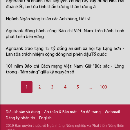
Agribank Chi nhánh Thái Nguyên chung tay xây dựng Nhà Đại
đoàn kết, lan tỏa tinh thần tương thân tương ái
Ngành Ngân hàng tri ân các Anh hùng, Liệt sĩ
Agribank đồng hành cùng Báo chí Việt Nam trên hành trình
phát triển bền vững
Agribank trao tặng 15 tỷ đồng an sinh xã hội tại Lạng Sơn -
Lan tỏa trách nhiệm cộng đồng nơi phên dậu Tổ quốc
101 năm Báo chí Cách mạng Việt Nam: Giữ “Bút sắc - Lòng
trong - Tâm sáng” giữa kỷ nguyên số
1
2
3
4
5
...
100
Điều khoản sử dụng
An toàn & Bảo mật
Sơ đồ trang
Webmail
Đăng ký nhận tin
English
2019 Bản quyền thuộc về Ngân hàng Nông nghiệp và Phát triển Nông thôn