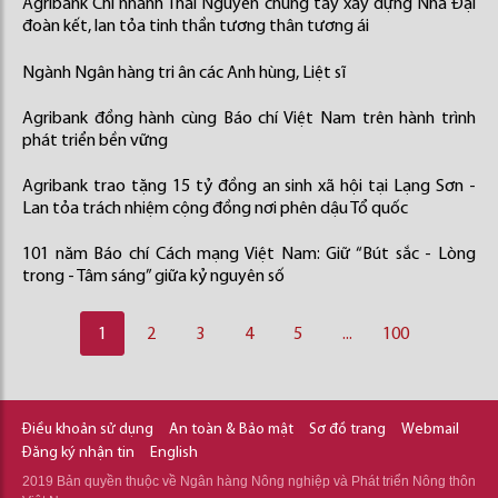
Agribank Chi nhánh Thái Nguyên chung tay xây dựng Nhà Đại
đoàn kết, lan tỏa tinh thần tương thân tương ái
Ngành Ngân hàng tri ân các Anh hùng, Liệt sĩ
Agribank đồng hành cùng Báo chí Việt Nam trên hành trình
phát triển bền vững
Agribank trao tặng 15 tỷ đồng an sinh xã hội tại Lạng Sơn -
Lan tỏa trách nhiệm cộng đồng nơi phên dậu Tổ quốc
101 năm Báo chí Cách mạng Việt Nam: Giữ “Bút sắc - Lòng
trong - Tâm sáng” giữa kỷ nguyên số
1
2
3
4
5
...
100
Điều khoản sử dụng
An toàn & Bảo mật
Sơ đồ trang
Webmail
Đăng ký nhận tin
English
2019 Bản quyền thuộc về Ngân hàng Nông nghiệp và Phát triển Nông thôn