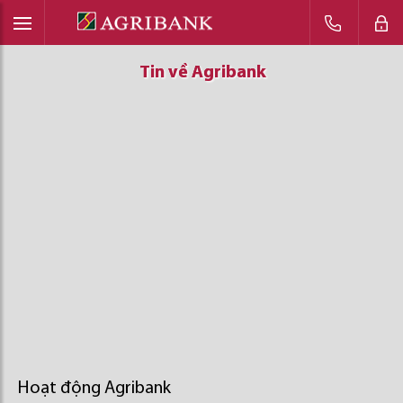
Tin về Agribank
Tin về Agribank
Tin về Agribank
Hoạt động Agribank