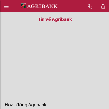
Tin về Agribank
Tin về Agribank
Tin về Agribank
Hoạt động Agribank