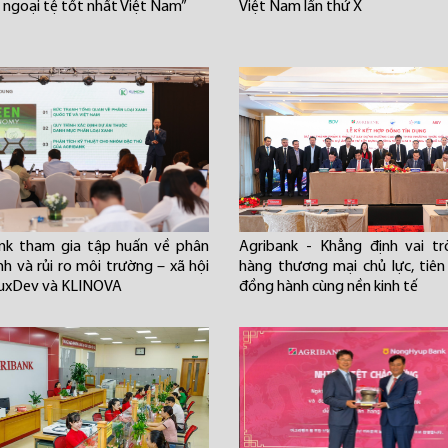
ụ ngoại tệ tốt nhất Việt Nam”
Việt Nam lần thứ X
nk tham gia tập huấn về phân
Agribank - Khẳng định vai t
nh và rủi ro môi trường – xã hội
hàng thương mại chủ lực, tiê
uxDev và KLINOVA
đồng hành cùng nền kinh tế