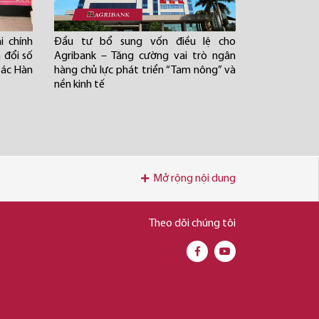
i chính
Đầu tư bổ sung vốn điều lệ cho
 đổi số
Agribank – Tăng cường vai trò ngân
tác Hàn
hàng chủ lực phát triển “Tam nông” và
nền kinh tế
Mở rộng nội dung
Theo dõi chúng tôi