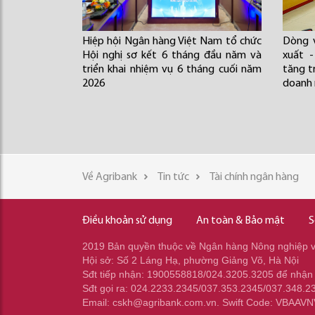
Hiệp hội Ngân hàng Việt Nam tổ chức
Dòng 
Hội nghị sơ kết 6 tháng đầu năm và
xuất -
triển khai nhiệm vụ 6 tháng cuối năm
tăng t
2026
doanh 
Về Agribank
Tin tức
Tài chính ngân hàng
Điều khoản sử dụng
An toàn & Bảo mật
S
2019 Bản quyền thuộc về Ngân hàng Nông nghiệp và
Hội sở: Số 2 Láng Hạ, phường Giảng Võ, Hà Nội
Sđt tiếp nhận: 1900558818/024.3205.3205 để nhận
Sđt gọi ra: 024.2233.2345/037.353.2345/037.348.2
Email: cskh@agribank.com.vn. Swift Code: VBAAV