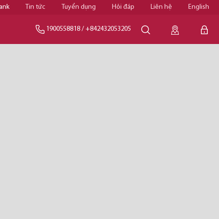
ank
Tin tức
Tuyển dụng
Hỏi đáp
Liên hệ
English
1900558818
/
+842432053205