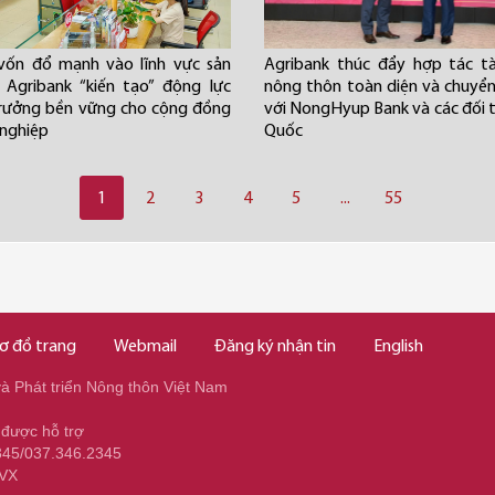
vốn đổ mạnh vào lĩnh vực sản
Agribank thúc đẩy hợp tác tà
 Agribank “kiến tạo” động lực
nông thôn toàn diện và chuyển
rưởng bền vững cho cộng đồng
với NongHyup Bank và các đối 
nghiệp
Quốc
1
2
3
4
5
...
55
ơ đồ trang
Webmail
Đăng ký nhận tin
English
 Phát triển Nông thôn Việt Nam
 được hỗ trợ
345/037.346.2345
NVX