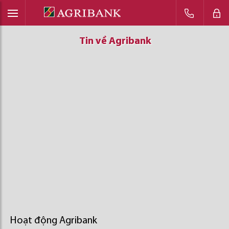
Tin về Agribank
Tin về Agribank
Tin về Agribank
Hoạt động Agribank