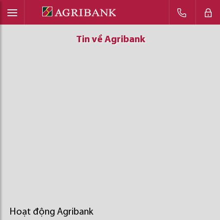
Tin về Agribank
Tin về Agribank
Tin về Agribank
Hoạt động Agribank