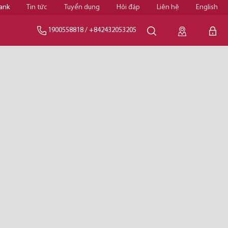
ank
Tin tức
Tuyển dụng
Hỏi đáp
Liên hệ
English
1900558818
/
+842432053205