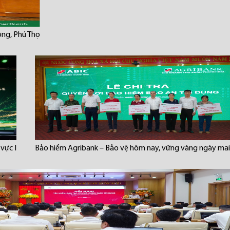
ông, Phú Thọ
vực I
Bảo hiểm Agribank – Bảo vệ hôm nay, vững vàng ngày mai