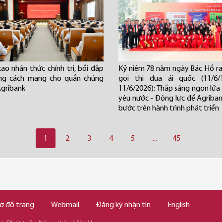
ao nhận thức chính trị, bồi đắp
Kỷ niệm 78 năm ngày Bác Hồ ra 
ởng cách mạng cho quần chúng
gọi thi đua ái quốc (11/6/
Agribank
11/6/2026): Thắp sáng ngọn lửa 
yêu nước - Động lực để Agriba
bước trên hành trình phát triển
1
2
3
4
5
...
45
ơ đồ trang
Webmail
Đăng ký nhận tin
English