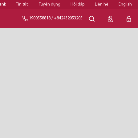
ank
Tin tức
Tuyển dụng
Hỏi đáp
Liên hệ
English
1900558818
/
+842432053205