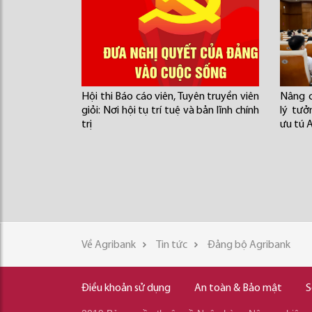
Hội thi Báo cáo viên, Tuyên truyền viên
Nâng c
giỏi: Nơi hội tụ trí tuệ và bản lĩnh chính
lý tư
trị
ưu tú 
Về Agribank
Tin tức
Đảng bộ Agribank
Điều khoản sử dụng
An toàn & Bảo mật
S