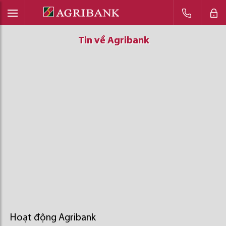
Tin về Agribank
Tin về Agribank
Tin về Agribank
Hoạt động Agribank