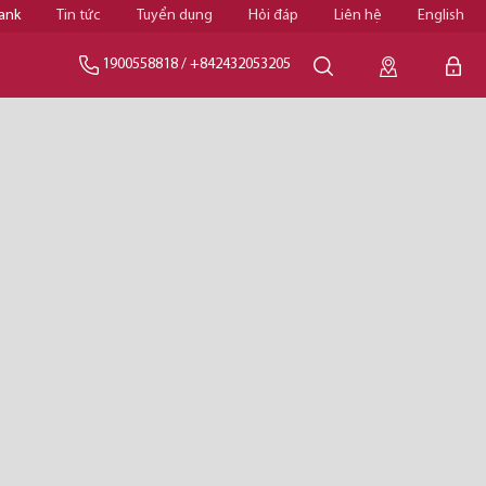
ank
Tin tức
Tuyển dụng
Hỏi đáp
Liên hệ
English
1900558818
/
+842432053205