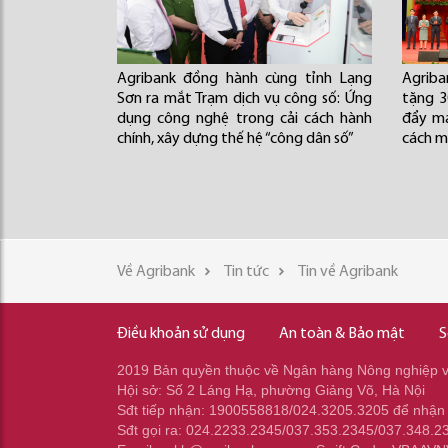
Agribank đồng hành cùng tỉnh Lạng
Agriba
Sơn ra mắt Trạm dịch vụ công số: Ứng
tặng 3
dụng công nghệ trong cải cách hành
đẩy mạ
chính, xây dựng thế hệ “công dân số”
cách 
Về Agribank
Tin tức
Tin về Agribank
Điều khoản sử dụng
An toàn & Bảo mật
S
2019 Bản quyền thuộc về Ngân hàng Nông nghiệp và
Hội sở: Số 2 Láng Hạ, phường Giảng Võ, Hà Nội
Sđt tiếp nhận: 1900558818/024.3205.3205 để nhận
Sđt gọi ra: 024.2233.2345/037.353.2345/037.348.2