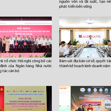
nguồn vốn và lãi suất, tạo n
phát triển bền vững
nk tổ chức Hội nghị công bố các
Bám sát địa bàn cơ sở, quyết t
 định của Ngân hàng Nhà nước
thành kế hoạch kinh doanh năm
g tác cán bộ