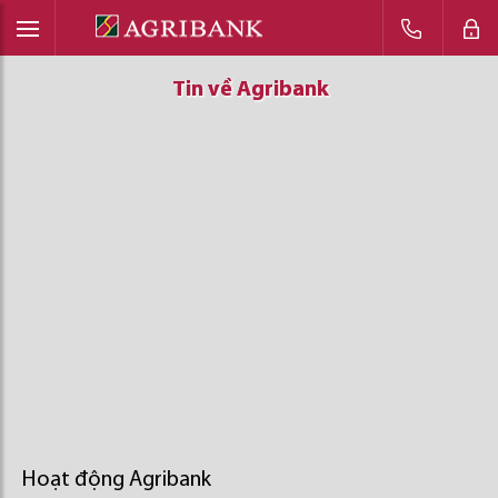
Tin về Agribank
Tin về Agribank
Tin về Agribank
Hoạt động Agribank