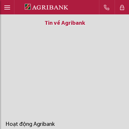
Tin về Agribank
Tin về Agribank
Tin về Agribank
Hoạt động Agribank