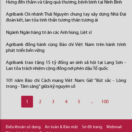
Hưng đến thăm và tặng quà thương, bệnh binh tại Ninh Bình
Agribank Chi nhánh Thái Nguyên chung tay xây dựng Nhà Đại
đoàn kết, lan tỏa tinh thần tương thân tương ái
Ngành Ngân hàng tri ân các Anh hùng, Liệt sĩ
Agribank đồng hành cùng Báo chí Việt Nam trên hành trình
phát triển bền vững
Agribank trao tặng 15 tỷ đồng an sinh xã hội tại Lạng Sơn -
Lan tỏa trách nhiệm cộng đồng nơi phên dậu Tổ quốc
101 năm Báo chí Cách mạng Việt Nam: Giữ “Bút sắc - Lòng
trong - Tâm sáng” giữa kỷ nguyên số
1
2
3
4
5
...
100
Điều khoản sử dụng
An toàn & Bảo mật
Sơ đồ trang
Webmail