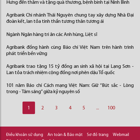
Hưng đến thăm và tặng quà thương, bệnh binh tại Ninh Bình
Agribank Chi nhánh Thái Nguyên chung tay xây dựng Nhà Đại
đoàn kết, lan tỏa tinh thần tương thân tương ái
Ngành Ngân hàng tri ân các Anh hùng, Liệt sĩ
Agribank đồng hành cùng Báo chí Việt Nam trên hành trình
phát triển bền vững
Agribank trao tặng 15 tỷ đồng an sinh xã hội tại Lạng Sơn -
Lan tỏa trách nhiệm cộng đồng nơi phên dậu Tổ quốc
101 năm Báo chí Cách mạng Việt Nam: Giữ “Bút sắc - Lòng
trong - Tâm sáng” giữa kỷ nguyên số
1
2
3
4
5
...
100
Điều khoản sử dụng
An toàn & Bảo mật
Sơ đồ trang
Webmail