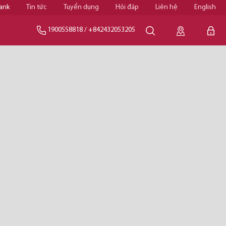
ank
Tin tức
Tuyển dụng
Hỏi đáp
Liên hệ
English
1900558818
/
+842432053205