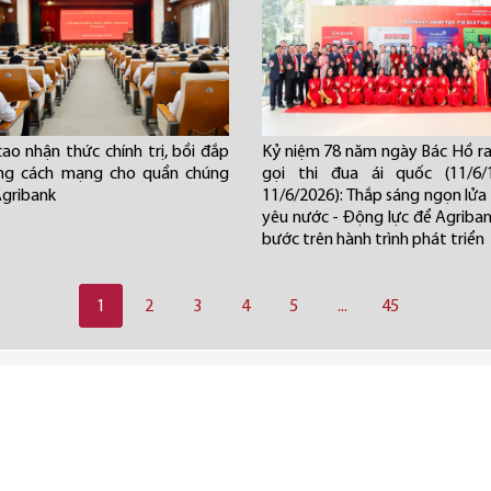
ao nhận thức chính trị, bồi đắp
Kỷ niệm 78 năm ngày Bác Hồ ra 
ởng cách mạng cho quần chúng
gọi thi đua ái quốc (11/6/
Agribank
11/6/2026): Thắp sáng ngọn lửa 
yêu nước - Động lực để Agriba
bước trên hành trình phát triển
1
2
3
4
5
...
45
ơ đồ trang
Webmail
Đăng ký nhận tin
English