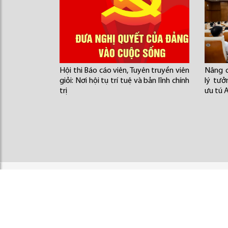
Hội thi Báo cáo viên, Tuyên truyền viên
Nâng c
giỏi: Nơi hội tụ trí tuệ và bản lĩnh chính
lý tư
trị
ưu tú 
Về Agribank
Tin tức
Đảng bộ Agribank
Điều khoản sử dụng
An toàn & Bảo mật
S