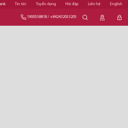
ank
Tin tức
Tuyển dụng
Hỏi đáp
Liên hệ
English
1900558818
/
+842432053205