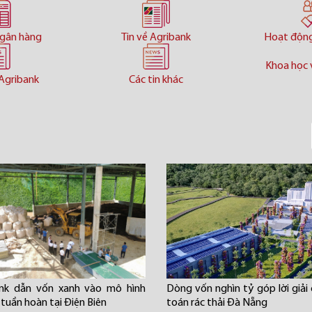
ngân hàng
Tin về Agribank
Hoạt độn
Khoa học 
Agribank
Các tin khác
ank dẫn vốn xanh vào mô hình
Dòng vốn nghìn tỷ góp lời giải 
 tuần hoàn tại Điện Biên
toán rác thải Đà Nẵng