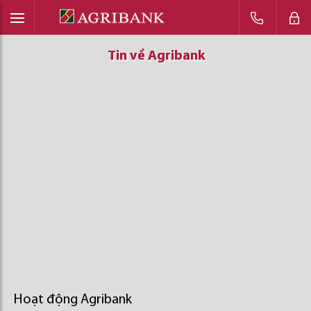
Tin về Agribank
Tin về Agribank
Tin về Agribank
Hoạt động Agribank