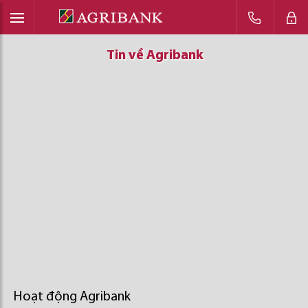
Tin về Agribank
Tin về Agribank
Tin về Agribank
Hoạt động Agribank