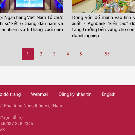
ội Ngân hàng Việt Nam tổ chức
Dòng vốn đổ mạnh vào lĩnh v
hị sơ kết 6 tháng đầu năm và
xuất - Agribank “kiến tạo” đ
khai nhiệm vụ 6 tháng cuối năm
tăng trưởng bền vững cho cộ
doanh nghiệp
1
2
3
4
5
...
55
ơ đồ trang
Webmail
Đăng ký nhận tin
English
 Phát triển Nông thôn Việt Nam
 được hỗ trợ
345/037.346.2345
NVX