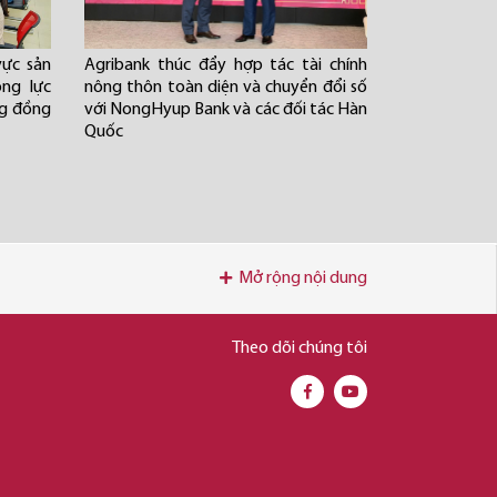
ực sản
Agribank thúc đẩy hợp tác tài chính
ộng lực
nông thôn toàn diện và chuyển đổi số
ng đồng
với NongHyup Bank và các đối tác Hàn
Quốc
Mở rộng nội dung
Theo dõi chúng tôi