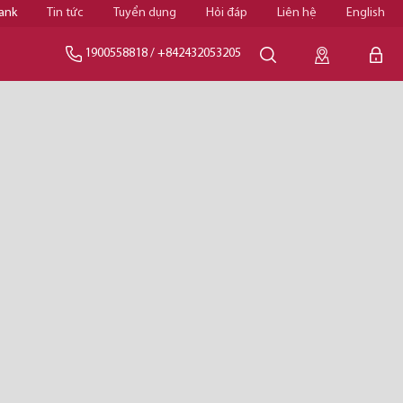
ank
Tin tức
Tuyển dụng
Hỏi đáp
Liên hệ
English
1900558818
/
+842432053205