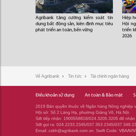
Agribank tăng cường kiểm soát tín
Hiệp h
dụng bất động sản, kiên định mục tiêu
Hội ng
phát triển an toàn, bền vững
triển 
2026
Về Agribank
Tin tức
Tài chính ngân hàng
Điều khoản sử dụng
An toàn & Bảo mật
S
2019 Bản quyền thuộc về Ngân hàng Nông nghiệp và
Hội sở: Số 2 Láng Hạ, phường Giảng Võ, Hà Nội
Sđt tiếp nhận: 1900558818/024.3205.3205 để nhận
Sđt gọi ra: 024.2233.2345/037.353.2345/037.348.2
Email: cskh@agribank.com.vn. Swift Code: VBAAV