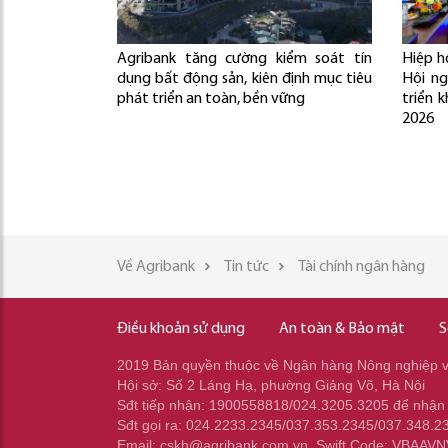
Agribank tăng cường kiểm soát tín
Hiệp h
dụng bất động sản, kiên định mục tiêu
Hội ng
phát triển an toàn, bền vững
triển 
2026
Về Agribank
Tin tức
Tài chính ngân hàng
Điều khoản sử dụng
An toàn & Bảo mật
S
2019 Bản quyền thuộc về Ngân hàng Nông nghiệp và
Hội sở: Số 2 Láng Hạ, phường Giảng Võ, Hà Nội
Sđt tiếp nhận: 1900558818/024.3205.3205 để nhận
Sđt gọi ra: 024.2233.2345/037.353.2345/037.348.2
Email: cskh@agribank.com.vn. Swift Code: VBAAV