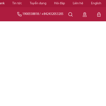
ank
Tin tức
Tuyển dụng
Hỏi đáp
Liên hệ
English
1900558818
/
+842432053205