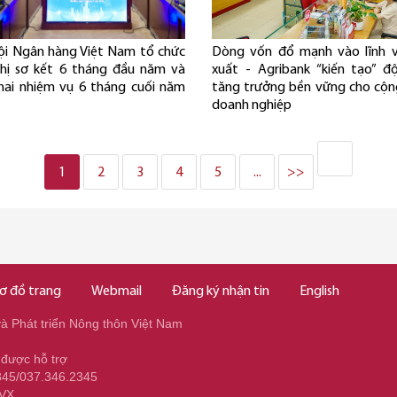
ội Ngân hàng Việt Nam tổ chức
Dòng vốn đổ mạnh vào lĩnh v
hị sơ kết 6 tháng đầu năm và
xuất - Agribank “kiến tạo” đ
khai nhiệm vụ 6 tháng cuối năm
tăng trưởng bền vững cho cộ
doanh nghiệp
1
2
3
4
5
...
>>
ơ đồ trang
Webmail
Đăng ký nhận tin
English
 Phát triển Nông thôn Việt Nam
 được hỗ trợ
345/037.346.2345
NVX