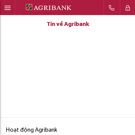
Tin về Agribank
Tin về Agribank
Tin về Agribank
Hoạt động Agribank