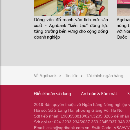
Dòng vốn đổ mạnh vào lĩnh vực sản
Agriba
xuất - Agribank “kiến tạo” động lực
nông t
tăng trưởng bền vững cho cộng đồng
với No
doanh nghiệp
Quốc
Về Agribank
Tin tức
Tài chính ngân hàng
Điều khoản sử dụng
An toàn & Bảo mật
S
2019 Bản quyền thuộc về Ngân hàng Nông nghiệp và
Hội sở: Số 2 Láng Hạ, phường Giảng Võ, Hà Nội
Sđt tiếp nhận: 1900558818/024.3205.3205 để nhận
Sđt gọi ra: 024.2233.2345/037.353.2345/037.348.2
Email: cskh@agribank.com.vn. Swift Code: VBAAV