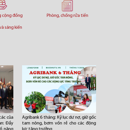
g cộng đồng
Phòng, chống rửa tiền
và sáng kiến
tác của
Agribank 6 tháng: Kỷ lục dư nợ, giữ gốc
an: Đẩy
tam nông, bơm vốn rẻ cho các động
cố năng
lực tăng trưởng