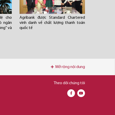
lệ cho
Agribank được Standard Chartered
rò ngân
vinh danh về chất lượng thanh toán
ông” và
quốc tế
Mở rộng nội dung
Theo dõi chúng tôi