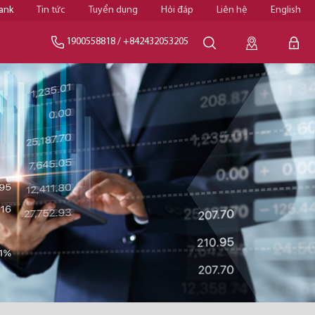
ank
Tin tức
Tuyển dụng
Hỏi đáp
Liên hệ
English
1900558818
/
+842432053205