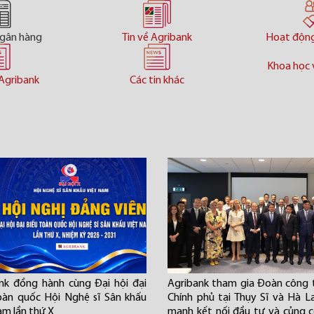
ngân hàng
Tin về Agribank
Hoạt độn
Khoa học 
Agribank
Các tin khác
nk đồng hành cùng Đại hội đại
Agribank tham gia Đoàn công 
oàn quốc Hội Nghệ sĩ Sân khấu
Chính phủ tại Thụy Sĩ và Hà L
am lần thứ X
mạnh kết nối đầu tư và củng 