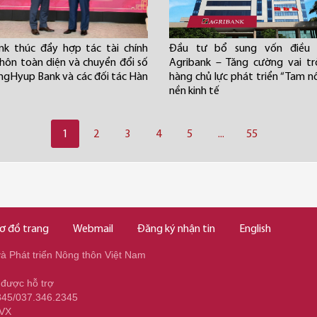
nk thúc đẩy hợp tác tài chính
Đầu tư bổ sung vốn điều 
hôn toàn diện và chuyển đổi số
Agribank – Tăng cường vai t
ngHyup Bank và các đối tác Hàn
hàng chủ lực phát triển “Tam n
nền kinh tế
1
2
3
4
5
...
55
ơ đồ trang
Webmail
Đăng ký nhận tin
English
 Phát triển Nông thôn Việt Nam
 được hỗ trợ
345/037.346.2345
NVX