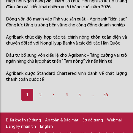
Hiệp hội Ngân hàng Việt Nam tổ chức Hội nghị sơ kết 6 tháng
đầu năm và triển khai nhiệm vụ 6 tháng cuối năm 2026
Dòng vốn đổ mạnh vào lĩnh vực sản xuất - Agribank “kiến tạo”
động lực tăng trưởng bền vững cho cộng đồng doanh nghiệp
Agribank thúc đẩy hợp tác tài chính nông thôn toàn diện và
chuyển đổi số với NongHyup Bank và các đối tác Hàn Quốc
Đầu tư bổ sung vốn điều lệ cho Agribank – Tăng cường vai trò
ngân hàng chủ lực phát triển “Tam nông” và nền kinh tế
Agribank được Standard Chartered vinh danh về chất lượng
thanh toán quốc tế
1
2
3
4
5
...
55
Điều khoản sử dụng
An toàn & Bảo mật
Sơ đồ trang
Webmail
Đăng ký nhận tin
English