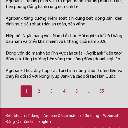
Agribank - Khẳng định vai trò ngân hàng thương mại chủ lực,
tiên phong đồng hành cùng nền kinh tế
Agribank tăng cường kiểm soát tín dụng bất động sản, kiên
định mục tiêu phát triển an toàn, bền vững
Hiệp hội Ngân hàng Việt Nam tổ chức Hội nghị sơ kết 6 tháng
đầu năm và triển khai nhiệm vụ 6 tháng cuối năm 2026
Dòng vốn đổ mạnh vào lĩnh vực sản xuất - Agribank “kiến tạo”
động lực tăng trưởng bền vững cho cộng đồng doanh nghiệp
Agribank thúc đẩy hợp tác tài chính nông thôn toàn diện và
chuyển đổi số với NongHyup Bank và các đối tác Hàn Quốc
1
2
3
4
5
...
55
Điều khoản sử dụng
An toàn & Bảo mật
Sơ đồ trang
Webmail
Đăng ký nhận tin
English