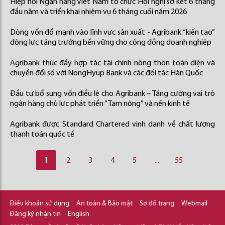
Hiệp hội Ngân hàng Việt Nam tổ chức Hội nghị sơ kết 6 tháng
đầu năm và triển khai nhiệm vụ 6 tháng cuối năm 2026
Dòng vốn đổ mạnh vào lĩnh vực sản xuất - Agribank “kiến tạo”
động lực tăng trưởng bền vững cho cộng đồng doanh nghiệp
Agribank thúc đẩy hợp tác tài chính nông thôn toàn diện và
chuyển đổi số với NongHyup Bank và các đối tác Hàn Quốc
Đầu tư bổ sung vốn điều lệ cho Agribank – Tăng cường vai trò
ngân hàng chủ lực phát triển “Tam nông” và nền kinh tế
Agribank được Standard Chartered vinh danh về chất lượng
thanh toán quốc tế
1
2
3
4
5
...
55
Điều khoản sử dụng
An toàn & Bảo mật
Sơ đồ trang
Webmail
Đăng ký nhận tin
English