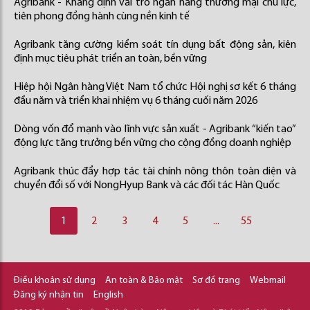
Agribank - Khẳng định vai trò ngân hàng thương mại chủ lực,
tiên phong đồng hành cùng nền kinh tế
Agribank tăng cường kiểm soát tín dụng bất động sản, kiên
định mục tiêu phát triển an toàn, bền vững
Hiệp hội Ngân hàng Việt Nam tổ chức Hội nghị sơ kết 6 tháng
đầu năm và triển khai nhiệm vụ 6 tháng cuối năm 2026
Dòng vốn đổ mạnh vào lĩnh vực sản xuất - Agribank “kiến tạo”
động lực tăng trưởng bền vững cho cộng đồng doanh nghiệp
Agribank thúc đẩy hợp tác tài chính nông thôn toàn diện và
chuyển đổi số với NongHyup Bank và các đối tác Hàn Quốc
1
2
3
4
5
...
55
Điều khoản sử dụng
An toàn & Bảo mật
Sơ đồ trang
Webmail
Đăng ký nhận tin
English