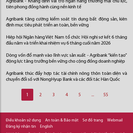
Agribank - Khẳng định vai trò ngân hàng thương mại chủ lực,
tiên phong đồng hành cùng nền kinh tế
Agribank tăng cường kiểm soát tín dụng bất động sản, kiên
định mục tiêu phát triển an toàn, bền vững
Hiệp hội Ngân hàng Việt Nam tổ chức Hội nghị sơ kết 6 tháng
đầu năm và triển khai nhiệm vụ 6 tháng cuối năm 2026
Dòng vốn đổ mạnh vào lĩnh vực sản xuất - Agribank “kiến tạo”
động lực tăng trưởng bền vững cho cộng đồng doanh nghiệp
Agribank thúc đẩy hợp tác tài chính nông thôn toàn diện và
chuyển đổi số với NongHyup Bank và các đối tác Hàn Quốc
1
2
3
4
5
...
55
Điều khoản sử dụng
An toàn & Bảo mật
Sơ đồ trang
Webmail
Đăng ký nhận tin
English