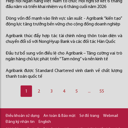
Hiệp hội Ngân hàng Việt Nam tổ chức Hội nghị sơ kết 6 tháng
đầu năm và triển khai nhiệm vụ 6 tháng cuối năm 2026
Dòng vốn đổ mạnh vào lĩnh vực sản xuất - Agribank “kiến tạo”
động lực tăng trưởng bền vững cho cộng đồng doanh nghiệp
Agribank thúc đẩy hợp tác tài chính nông thôn toàn diện và
chuyển đổi số với NongHyup Bank và các đối tác Hàn Quốc
Đầu tư bổ sung vốn điều lệ cho Agribank – Tăng cường vai trò
ngân hàng chủ lực phát triển “Tam nông” và nền kinh tế
Agribank được Standard Chartered vinh danh về chất lượng
thanh toán quốc tế
1
2
3
4
5
...
55
Điều khoản sử dụng
An toàn & Bảo mật
Sơ đồ trang
Webmail
Đăng ký nhận tin
English