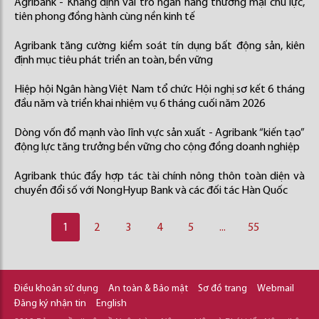
Agribank - Khẳng định vai trò ngân hàng thương mại chủ lực,
tiên phong đồng hành cùng nền kinh tế
Agribank tăng cường kiểm soát tín dụng bất động sản, kiên
định mục tiêu phát triển an toàn, bền vững
Hiệp hội Ngân hàng Việt Nam tổ chức Hội nghị sơ kết 6 tháng
đầu năm và triển khai nhiệm vụ 6 tháng cuối năm 2026
Dòng vốn đổ mạnh vào lĩnh vực sản xuất - Agribank “kiến tạo”
động lực tăng trưởng bền vững cho cộng đồng doanh nghiệp
Agribank thúc đẩy hợp tác tài chính nông thôn toàn diện và
chuyển đổi số với NongHyup Bank và các đối tác Hàn Quốc
1
2
3
4
5
...
55
Điều khoản sử dụng
An toàn & Bảo mật
Sơ đồ trang
Webmail
Đăng ký nhận tin
English