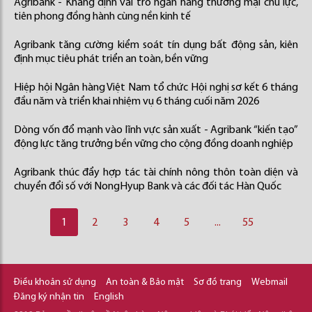
Agribank - Khẳng định vai trò ngân hàng thương mại chủ lực,
tiên phong đồng hành cùng nền kinh tế
Agribank tăng cường kiểm soát tín dụng bất động sản, kiên
định mục tiêu phát triển an toàn, bền vững
Hiệp hội Ngân hàng Việt Nam tổ chức Hội nghị sơ kết 6 tháng
đầu năm và triển khai nhiệm vụ 6 tháng cuối năm 2026
Dòng vốn đổ mạnh vào lĩnh vực sản xuất - Agribank “kiến tạo”
động lực tăng trưởng bền vững cho cộng đồng doanh nghiệp
Agribank thúc đẩy hợp tác tài chính nông thôn toàn diện và
chuyển đổi số với NongHyup Bank và các đối tác Hàn Quốc
1
2
3
4
5
...
55
Điều khoản sử dụng
An toàn & Bảo mật
Sơ đồ trang
Webmail
Đăng ký nhận tin
English