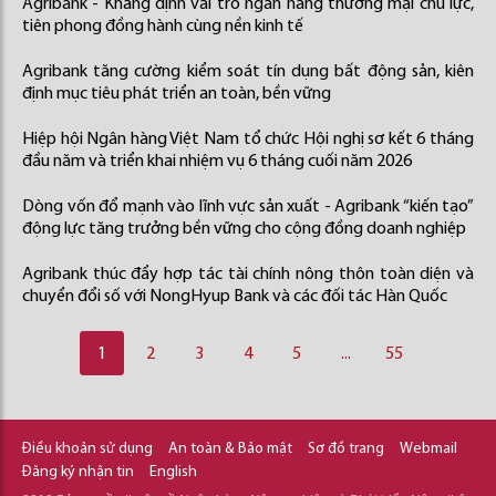
Agribank - Khẳng định vai trò ngân hàng thương mại chủ lực,
tiên phong đồng hành cùng nền kinh tế
Agribank tăng cường kiểm soát tín dụng bất động sản, kiên
định mục tiêu phát triển an toàn, bền vững
Hiệp hội Ngân hàng Việt Nam tổ chức Hội nghị sơ kết 6 tháng
đầu năm và triển khai nhiệm vụ 6 tháng cuối năm 2026
Dòng vốn đổ mạnh vào lĩnh vực sản xuất - Agribank “kiến tạo”
động lực tăng trưởng bền vững cho cộng đồng doanh nghiệp
Agribank thúc đẩy hợp tác tài chính nông thôn toàn diện và
chuyển đổi số với NongHyup Bank và các đối tác Hàn Quốc
1
2
3
4
5
...
55
Điều khoản sử dụng
An toàn & Bảo mật
Sơ đồ trang
Webmail
Đăng ký nhận tin
English