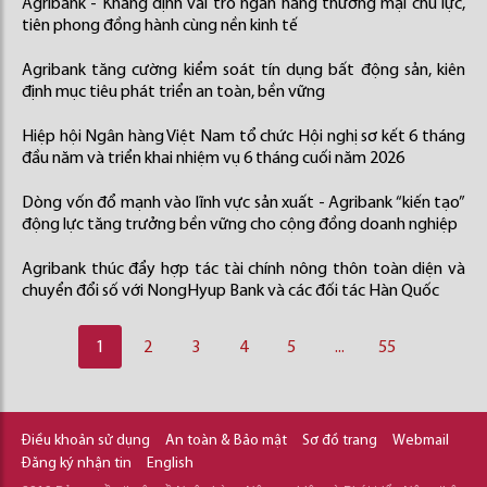
Agribank - Khẳng định vai trò ngân hàng thương mại chủ lực,
tiên phong đồng hành cùng nền kinh tế
Agribank tăng cường kiểm soát tín dụng bất động sản, kiên
định mục tiêu phát triển an toàn, bền vững
Hiệp hội Ngân hàng Việt Nam tổ chức Hội nghị sơ kết 6 tháng
đầu năm và triển khai nhiệm vụ 6 tháng cuối năm 2026
Dòng vốn đổ mạnh vào lĩnh vực sản xuất - Agribank “kiến tạo”
động lực tăng trưởng bền vững cho cộng đồng doanh nghiệp
Agribank thúc đẩy hợp tác tài chính nông thôn toàn diện và
chuyển đổi số với NongHyup Bank và các đối tác Hàn Quốc
1
2
3
4
5
...
55
Điều khoản sử dụng
An toàn & Bảo mật
Sơ đồ trang
Webmail
Đăng ký nhận tin
English