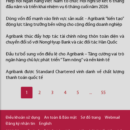
Hiệp hội Ngân hàng Việt Nam tổ chức Hội nghị sơ kết 6 tháng
đầu năm và triển khai nhiệm vụ 6 tháng cuối năm 2026
Dòng vốn đổ mạnh vào lĩnh vực sản xuất - Agribank “kiến tạo”
động lực tăng trưởng bền vững cho cộng đồng doanh nghiệp
Agribank thúc đẩy hợp tác tài chính nông thôn toàn diện và
chuyển đổi số với NongHyup Bank và các đối tác Hàn Quốc
Đầu tư bổ sung vốn điều lệ cho Agribank – Tăng cường vai trò
ngân hàng chủ lực phát triển “Tam nông” và nền kinh tế
Agribank được Standard Chartered vinh danh về chất lượng
thanh toán quốc tế
1
2
3
4
5
...
55
Điều khoản sử dụng
An toàn & Bảo mật
Sơ đồ trang
Webmail
Đăng ký nhận tin
English