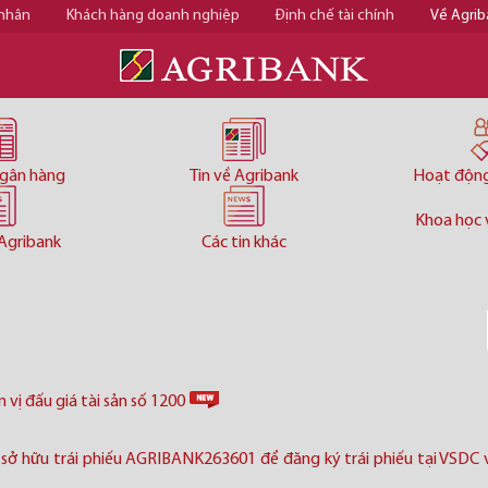
 nhân
Khách hàng doanh nghiệp
Định chế tài chính
Về Agrib
ngân hàng
Tin về Agribank
Hoạt độn
Khoa học 
Agribank
Các tin khác
vị đấu giá tài sản số 1200
sở hữu trái phiếu AGRIBANK263601 để đăng ký trái phiếu tại VSDC v