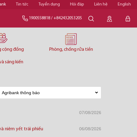
ank
Tin tức
Tuyển dụng
Hỏi đáp
Liên hệ
English
1900558818
/
+842432053205
g cộng đồng
Phòng, chống rửa tiền
và sáng kiến
07/08/2026
06/08/2026
à niêm yết trái phiếu